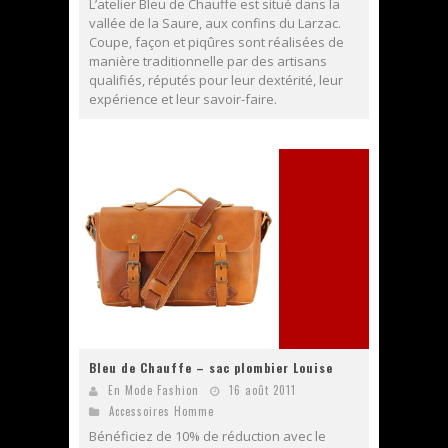
L’atelier Bleu de Chauffe est situé dans la
vallée de la Saure, aux confins du Larzac.
Coupe, façon et piqûres sont réalisées de
manière traditionnelle par des artisans
qualifiés, réputés pour leur dextérité, leur
expérience et leur savoir-faire.
Bleu de Chauffe – sac plombier Louise
En Mode Fashion
16 août 2011
Accessoires Homme
Bénéficiez de 10% de réduction avec le