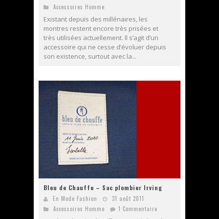
Accessoires Homme
Existant depuis des millénaires, les
montres restent encore très prisées et
très utilisées actuellement. Il s’agit d’un
accessoire qui ne cesse d’évoluer depuis
son existence, surtout avec la...
Bleu de Chauffe – Sac plombier Irving
En Mode Fashion
31 août 2011
Accessoires Homme
1 Commentaire