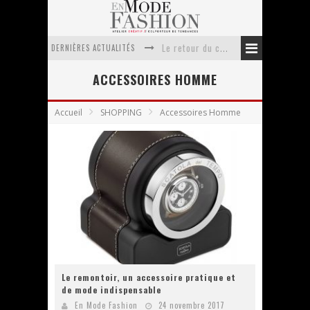
DERNIÈRES ACTUALITÉS
Le retour du cachemire version casual
Doudoune pour femme : choisir la pièce idéale entre style, chaleur et durabilité
ACCESSOIRES HOMME
La trousse de toilette : l’accessoire indispensable de voyage
Accueil
SHOPPING
Accessoires Homme
Week-end spa en automne : quel maillot de bain choisir ?
Pourquoi le costume sur mesure à Paris est un incontournable de l’élégance contemporaine ?
Anti chute cheveux homme : quelles solutions pour renforcer sa chevelure ?
Le remontoir, un accessoire pratique et
de mode indispensable
En Mode Fashion
24 novembre 2017