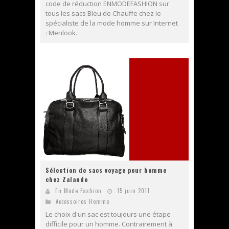
code de réduction ENMODEFASHION sur
tous les sacs Bleu de Chauffe chez le
spécialiste de la mode homme sur Internet
: Menlook.
Sélection de sacs voyage pour homme
chez Zalando
En Mode Fashion
15 juin 2011
Accessoires Homme
Le choix d'un sac est toujours une étape
difficile pour un homme. Contrairement à