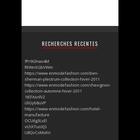
RECHERCHES RECENTES
fPr9Ghwv4M
RhNnXGbVWm
https://www enmodefashion com/ben-
sherman-plectrum-collection-hiver-2011
https://www enmodefashion com/chevignon-
collection-automne-hiver-2011
1tEFAsnlV2
i3IGyb8uVP
https://www enmodefashion com/hotel-
manufacture
OCU6g3LvEl
vLhXTuoXjS
U8QvCsMoKn