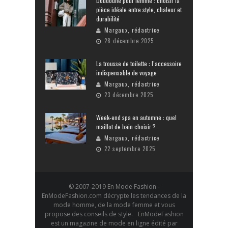
Doudoune pour femme : choisir la
pièce idéale entre style, chaleur et
durabilité
Margaux, rédactrice
28 décembre 2025
La trousse de toilette : l’accessoire
indispensable de voyage
Margaux, rédactrice
23 décembre 2025
Week-end spa en automne : quel
maillot de bain choisir ?
Margaux, rédactrice
22 septembre 2025
© 2007-2019 En Mode Fashion -
EnModeFashion.com décrypte les tendances de la
mode homme, de la mode femme et vous
propose des conseils de style. EnModeFashion
est un magazine de mode en ligne édité par