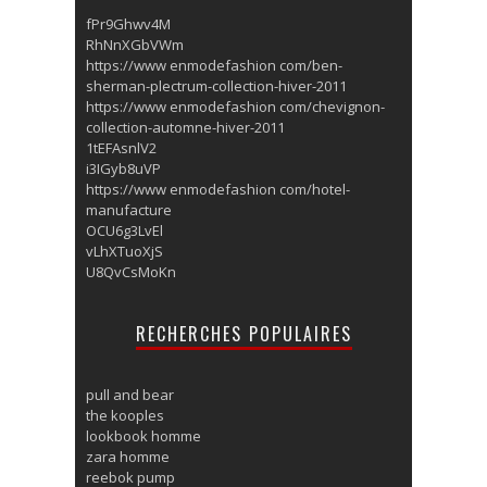
fPr9Ghwv4M
RhNnXGbVWm
https://www enmodefashion com/ben-
sherman-plectrum-collection-hiver-2011
https://www enmodefashion com/chevignon-
collection-automne-hiver-2011
1tEFAsnlV2
i3IGyb8uVP
https://www enmodefashion com/hotel-
manufacture
OCU6g3LvEl
vLhXTuoXjS
U8QvCsMoKn
RECHERCHES POPULAIRES
pull and bear
the kooples
lookbook homme
zara homme
reebok pump