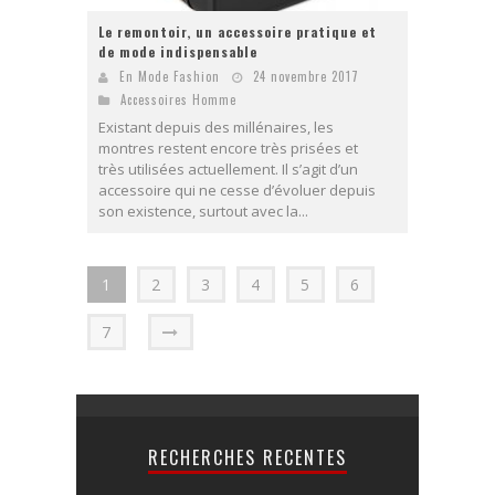
Le remontoir, un accessoire pratique et
de mode indispensable
En Mode Fashion
24 novembre 2017
Accessoires Homme
Existant depuis des millénaires, les
montres restent encore très prisées et
très utilisées actuellement. Il s’agit d’un
accessoire qui ne cesse d’évoluer depuis
son existence, surtout avec la...
1
2
3
4
5
6
7
RECHERCHES RECENTES