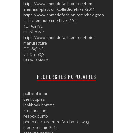
https://www enmodefashion com/ben-
sherman-plectrum-collection-hiver-2011
https://www enmodefashion com/chevignon-
collection-automne-hiver-2011
1tEFAsnlV2
i3IGyb8uVP
https://www enmodefashion com/hotel-
manufacture
OCU6g3LvEl
vLhXTuoXjS
U8QvCsMoKn
RECHERCHES POPULAIRES
pull and bear
the kooples
lookbook homme
zara homme
reebok pump
photo de couverture facebook swag
mode homme 2012
costume homme