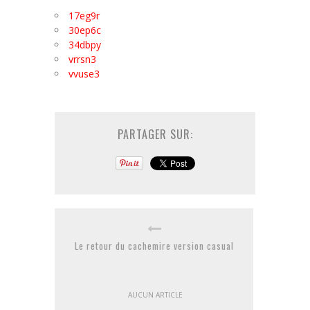
17eg9r
30ep6c
34dbpy
vrrsn3
vvuse3
PARTAGER SUR:
Le retour du cachemire version casual
AUCUN ARTICLE