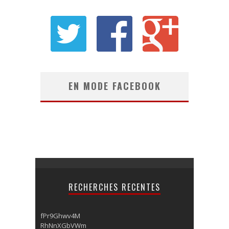
EN MODE FACEBOOK
RECHERCHES RECENTES
fPr9Ghwv4M
RhNnXGbVWm