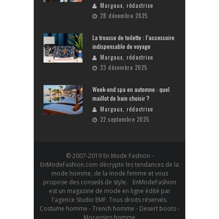
Margaux, rédactrice
28 décembre 2025
La trousse de toilette : l’accessoire
indispensable de voyage
Margaux, rédactrice
23 décembre 2025
Week-end spa en automne : quel
maillot de bain choisir ?
Margaux, rédactrice
22 septembre 2025
© 2007-2019 En Mode Fashion -
EnModeFashion.com décrypte les tendances de la
mode homme, de la mode femme et vous
propose des conseils de style. EnModeFashion
est un magazine de mode en ligne édité par
l'agence Studio EMF. Tous droits réservés.
Costume homme - Trench homme - Desert boots -
Mocassins homme