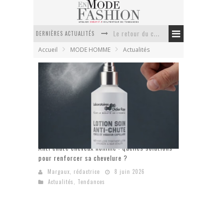
Le retour du cachemire version casual
DERNIÈRES ACTUALITÉS
Doudoune pour femme : choisir la pièce idéale entre style, chaleur et durabilité
Accueil
MODE HOMME
Actualités
La trousse de toilette : l’accessoire indispensable de voyage
Week-end spa en automne : quel maillot de bain choisir ?
Pourquoi le costume sur mesure à Paris est un incontournable de l’élégance contemporaine ?
Anti chute cheveux homme : quelles solutions pour renforcer sa chevelure ?
Anti chute cheveux homme : quelles solutions
pour renforcer sa chevelure ?
Margaux, rédactrice
8 juin 2026
Actualités
,
Tendances