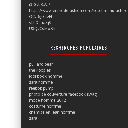
i3IGyb8uVP
https://www enmodefashion com/hotel-manufacture
OCU6g3LvEl
vLhXTuoXjS
U8QvCsMoKn
RECHERCHES POPULAIRES
pull and bear
the kooples
lookbook homme
zara homme
reebok pump
photo de couverture facebook swag
mode homme 2012
costume homme
chemise en jean homme
zara