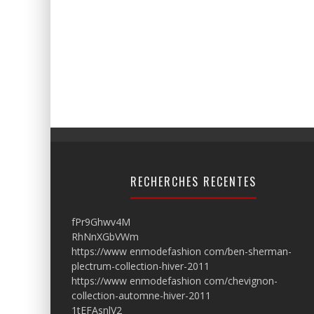
RECHERCHES RECENTES
fPr9Ghwv4M
RhNnXGbVWm
https://www enmodefashion com/ben-sherman-
plectrum-collection-hiver-2011
https://www enmodefashion com/chevignon-
collection-automne-hiver-2011
1tEFAsnlV2