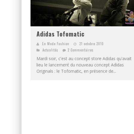
Adidas Tofomatic
En Mode Fashion
21 octobre 2010
Actualités
2 Commentaires
Mardi soir, c'est au concept store Adidas qu'avait
lieu le lancement du nouveau concept Adidas
Originals : le Tofomatic, en présence de...