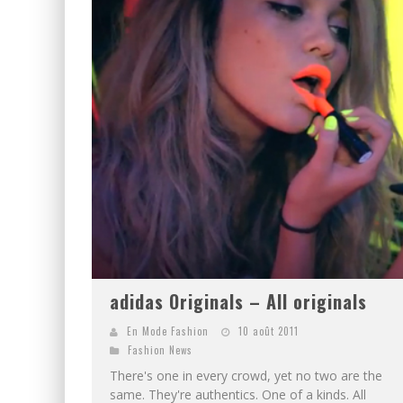
adidas Originals – All originals
En Mode Fashion
10 août 2011
Fashion News
There's one in every crowd, yet no two are the
same. They're authentics. One of a kinds. All