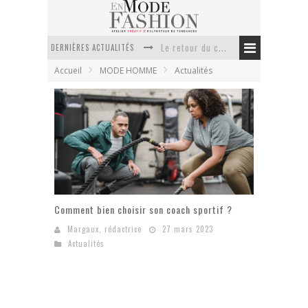
DERNIÈRES ACTUALITÉS
Le retour du cachemire version casual
Accueil
MODE HOMME
Actualités
Doudoune pour femme : choisir la pièce idéale entre style, chaleur et durabilité
La trousse de toilette : l’accessoire indispensable de voyage
Week-end spa en automne : quel maillot de bain choisir ?
Pourquoi le costume sur mesure à Paris est un incontournable de l’élégance contemporaine ?
Anti chute cheveux homme : quelles solutions pour renforcer sa chevelure ?
Comment bien choisir son coach sportif ?
Margaux, rédactrice
27 mars 2023
Actualités