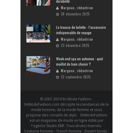
durabilité
Margaux, rédactrice
28 décembre 2025
La trousse de toilette : l’accessoire
indispensable de voyage
Margaux, rédactrice
23 décembre 2025
Week-end spa en automne : quel
maillot de bain choisir ?
Margaux, rédactrice
22 septembre 2025
© 2007-2019 En Mode Fashion -
EnModeFashion.com décrypte les tendances de la
mode homme, de la mode femme et vous
propose des conseils de style. EnModeFashion
est un magazine de mode en ligne édité par
l'agence Studio EMF. Tous droits réservés.
Costume homme - Trench homme - Desert boots -