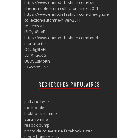
https://www enmodefashion com/ben-
sherman-plectrum-collection-hiver-2011
https://www enmodefashion com/chevignon-
collection-automne-hiver-2011
1tEFAsnlV2
i3IGyb8uVP
https://www enmodefashion com/hotel-
manufacture
OCU6g3LvEl
vLhXTuoXjS
U8QvCsMoKn
SG2AvaSK5Y
RECHERCHES POPULAIRES
pull and bear
the kooples
lookbook homme
zara homme
reebok pump
photo de couverture facebook swag
mode homme 2012