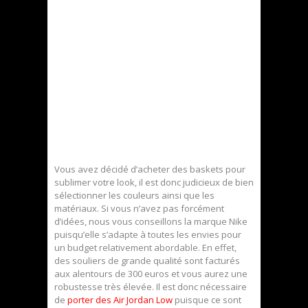
Vous avez décidé d’acheter des baskets pour
sublimer votre look, il est donc judicieux de bien
sélectionner les couleurs ainsi que les
matériaux. Si vous n’avez pas forcément
d’idées, nous vous conseillons la marque Nike
puisqu’elle s’adapte à toutes les envies pour
un budget relativement abordable. En effet,
des souliers de grande qualité sont facturés
aux alentours de 300 euros et vous aurez une
robustesse très élevée. Il est donc nécessaire
de
porter des Air Jordan Low
puisque ce sont