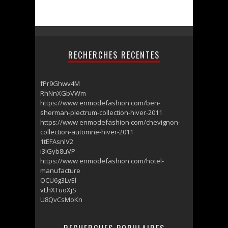
RECHERCHES RECENTES
fPr9Ghwv4M
RhNnXGbVWm
https://www enmodefashion com/ben-
sherman-plectrum-collection-hiver-2011
https://www enmodefashion com/chevignon-
collection-automne-hiver-2011
1tEFAsnlV2
i3IGyb8uVP
https://www enmodefashion com/hotel-
manufacture
OCU6g3LvEl
vLhXTuoXjS
U8QvCsMoKn