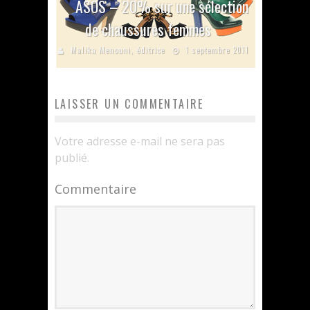
ASOS – 20% sur une sélection
de chaussures femmes
Malika Menouni, éditrice
1 septembre 2011
LAISSER UN COMMENTAIRE
Votre adresse e-mail ne sera pas
publié.
Commentaire