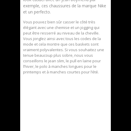
exemple, ces chaussures de la marque Nike
et un perfecto.
Vous pouvez bien sûr casser le côté très
élégant avec une chemise et un jogging qui
peut être resserré au niveau de la cheville.
Vous jonglez ainsi avec tous les codes de la
mode et cela montre que ces baskets sont
vraiment polyvalentes. Si vous souhaitez une
tenue beaucoup plus sobre, nous vous
conseillons le jean slim, le pull en laine pour
l’hiver, le polo à manches longues pour le
printemps et à manches courtes pour l’été.