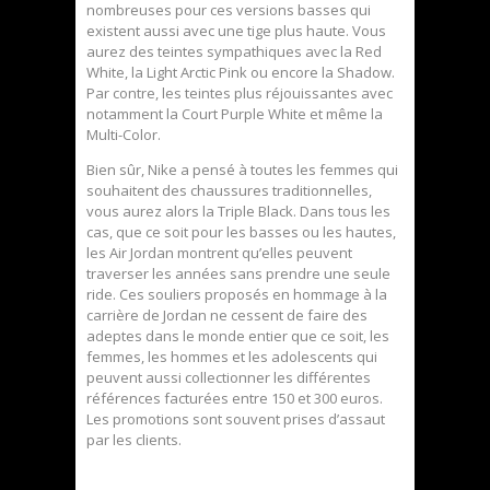
nombreuses pour ces versions basses qui
existent aussi avec une tige plus haute. Vous
aurez des teintes sympathiques avec la Red
White, la Light Arctic Pink ou encore la Shadow.
Par contre, les teintes plus réjouissantes avec
notamment la Court Purple White et même la
Multi-Color.
Bien sûr, Nike a pensé à toutes les femmes qui
souhaitent des chaussures traditionnelles,
vous aurez alors la Triple Black. Dans tous les
cas, que ce soit pour les basses ou les hautes,
les Air Jordan montrent qu’elles peuvent
traverser les années sans prendre une seule
ride. Ces souliers proposés en hommage à la
carrière de Jordan ne cessent de faire des
adeptes dans le monde entier que ce soit, les
femmes, les hommes et les adolescents qui
peuvent aussi collectionner les différentes
références facturées entre 150 et 300 euros.
Les promotions sont souvent prises d’assaut
par les clients.