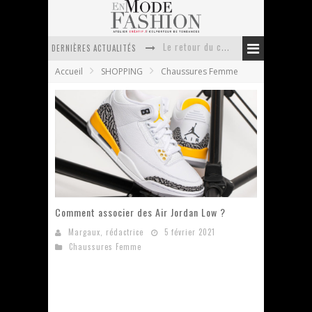
Le retour du cachemire version casual
DERNIÈRES ACTUALITÉS
Doudoune pour femme : choisir la pièce idéale entre style, chaleur et durabilité
Accueil
SHOPPING
Chaussures Femme
La trousse de toilette : l’accessoire indispensable de voyage
Week-end spa en automne : quel maillot de bain choisir ?
Pourquoi le costume sur mesure à Paris est un incontournable de l’élégance contemporaine ?
Anti chute cheveux homme : quelles solutions pour renforcer sa chevelure ?
Comment associer des Air Jordan Low ?
Margaux, rédactrice
5 février 2021
Chaussures Femme