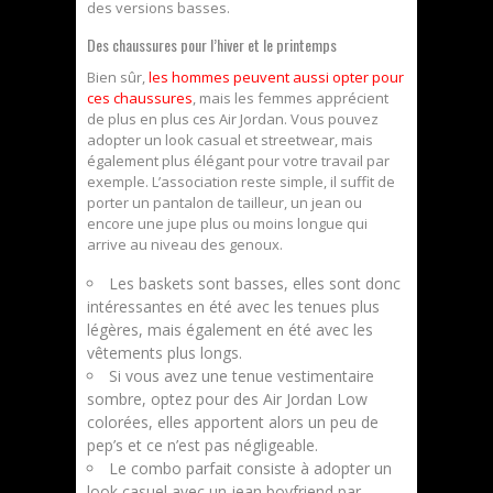
des versions basses.
Des chaussures pour l’hiver et le printemps
Bien sûr,
les hommes peuvent aussi opter pour
ces chaussures
, mais les femmes apprécient
de plus en plus ces Air Jordan. Vous pouvez
adopter un look casual et streetwear, mais
également plus élégant pour votre travail par
exemple. L’association reste simple, il suffit de
porter un pantalon de tailleur, un jean ou
encore une jupe plus ou moins longue qui
arrive au niveau des genoux.
Les baskets sont basses, elles sont donc
intéressantes en été avec les tenues plus
légères, mais également en été avec les
vêtements plus longs.
Si vous avez une tenue vestimentaire
sombre, optez pour des Air Jordan Low
colorées, elles apportent alors un peu de
pep’s et ce n’est pas négligeable.
Le combo parfait consiste à adopter un
look casuel avec un jean boyfriend par