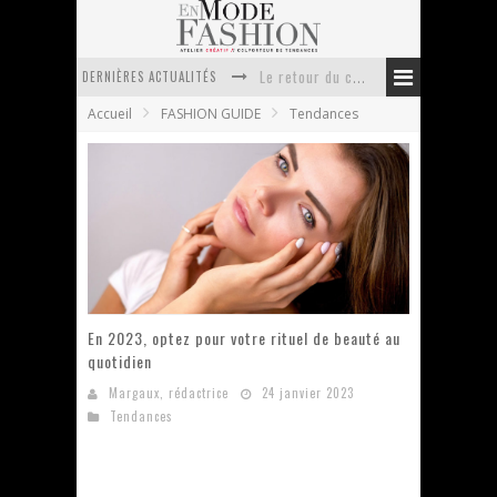
DERNIÈRES ACTUALITÉS
Le retour du cachemire version casual
Accueil
FASHION GUIDE
Tendances
Doudoune pour femme : choisir la pièce idéale entre style, chaleur et durabilité
La trousse de toilette : l’accessoire indispensable de voyage
Week-end spa en automne : quel maillot de bain choisir ?
Pourquoi le costume sur mesure à Paris est un incontournable de l’élégance contemporaine ?
Anti chute cheveux homme : quelles solutions pour renforcer sa chevelure ?
En 2023, optez pour votre rituel de beauté au
quotidien
Margaux, rédactrice
24 janvier 2023
Tendances