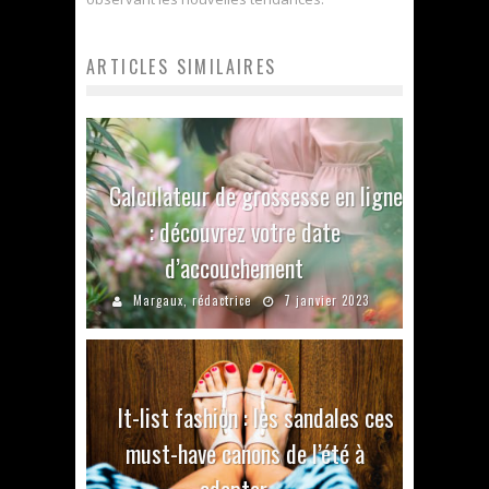
ARTICLES SIMILAIRES
Calculateur de grossesse en ligne
: découvrez votre date
d’accouchement
Margaux, rédactrice
7 janvier 2023
It-list fashion : les sandales ces
must-have canons de l’été à