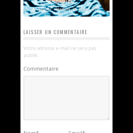
adopter
Margaux, rédactrice
19 mai 2022
LAISSER UN COMMENTAIRE
Votre adresse e-mail ne sera pas
publié.
Commentaire