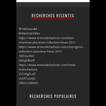
RECHERCHES RECENTES
fPr9Ghwv4M
RhNnXGbVWm
https://www enmodefashion com/ben-
sherman-plectrum-collection-hiver-2011
https://www enmodefashion com/chevignon-
collection-automne-hiver-2011
1tEFAsnlV2
i3IGyb8uVP
https://www enmodefashion com/hotel-
manufacture
OCU6g3LvEl
vLhXTuoXjS
U8QvCsMoKn
RECHERCHES POPULAIRES