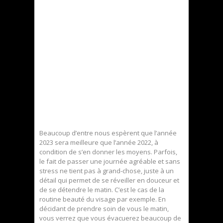
Beaucoup d’entre nous espèrent que l’année
2023 sera meilleure que l’année 2022, à
condition de s’en donner les moyens. Parfois,
le fait de passer une journée agréable et sans
stress ne tient pas à grand-chose, juste à un
détail qui permet de se réveiller en douceur et
de se détendre le matin. C’est le cas de la
routine beauté du visage par exemple. En
décidant de prendre soin de vous le matin,
vous verrez que vous évacuerez beaucoup de