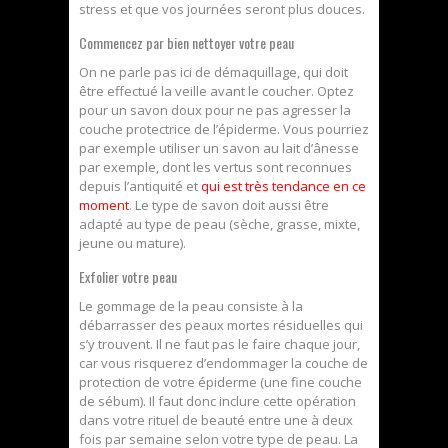
stress et que vos journées seront plus douces.
Commencez par bien nettoyer votre peau
On ne parle pas ici de démaquillage, qui doit
être effectué la veille avant le coucher. Optez
pour un savon doux pour ne pas agresser la
couche protectrice de l’épiderme. Vous pourriez
par exemple utiliser un savon au lait d’ânesse
par exemple, dont les vertus sont reconnues
depuis l’antiquité et
qui est très tendance en ce
moment
. Le type de savon doit aussi être
adapté au type de peau (sèche, grasse, mixte,
jeune ou mature).
Exfolier votre peau
Le gommage de la peau consiste à la
débarrasser des peaux mortes résiduelles qui
s’y trouvent. Il ne faut pas le faire chaque jour,
car vous risquerez d’endommager la couche de
protection de votre épiderme (une fine couche
de sébum). Il faut donc inclure cette opération
dans votre rituel de beauté entre une à deux
fois par semaine selon votre type de peau. La