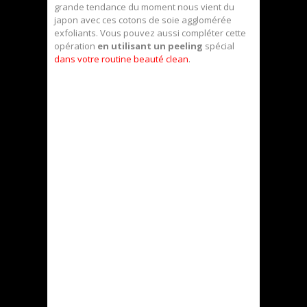
grande tendance du moment nous vient du
japon avec ces cotons de soie agglomérée
exfoliants. Vous pouvez aussi compléter cette
opération
en utilisant un peeling
spécial
dans votre routine beauté clean
.