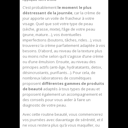
C’est probablement
le moment le plus
déstressant de la journée
, car la crème de
jour apporte un voile de fraicheur à votre
visage. Quel que soit votre type de peau
(sèche, grasse, mixte), l’âge de votre peau
(jeune, mature…), vos éventuelles
imperfections (boutons, tâches, rides…), vous
trouverez la crème parfaitement adaptée à vos
besoins. D’abord, au niveau de la texture plus
ou moins riche selon qu’il s’agisse d’une crème
ou d’une émulsion. Ensuite, au niveau des
principes actifs (anti-âge, hydratatants, detox,
désincrustants, purifiants…). Pour cela, de
nombreux laboratoires de cosmétiques
proposent
différentes gammes de produits
de beauté
adaptés à tous types de peau et
proposent également un accompagnement et
des conseils pour vous aider à faire un
diagnostic de votre peau.
Avec cette routine beauté, vous commencerez
vos journées avec davantage de sérénité, et il
ne vous restera plus qu’à vous maquiller, ou