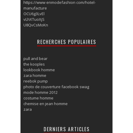
https://www enmodefashion com/hotel-
manufacture
OCU6g3LvEl
vLhXTuoXjS
U8QvCsMoKn
RECHERCHES POPULAIRES
pull and bear
the kooples
lookbook homme
zara homme
reebok pump
photo de couverture facebook swag
mode homme 2012
costume homme
chemise en jean homme
zara
DERNIERS ARTICLES