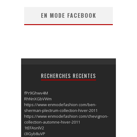
EN MODE FACEBOOK
RECHERCHES RECENTES
fPr9Ghwv4M
RhNnXGbVWm
https://www enmodefashion com/ben-
sherman-plectrum-collection-hiver-2011
https://www enmodefashion com/chevignon-
collection-automne-hiver-2011
1tEFAsnlV2
i3IGyb8uVP