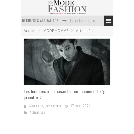
DERNIÈRES ACTUALITÉS
Le retour du cachemire version casual
Accueil
MODE HOMME
Actualités
Doudoune pour femme : choisir la pièce idéale entre style, chaleur et durabilité
La trousse de toilette : l’accessoire indispensable de voyage
Week-end spa en automne : quel maillot de bain choisir ?
Pourquoi le costume sur mesure à Paris est un incontournable de l’élégance contemporaine ?
Anti chute cheveux homme : quelles solutions pour renforcer sa chevelure ?
Les hommes et la cosmétique : comment s’y
prendre ?
Margaux, rédactrice
17 mai 2021
Actualités