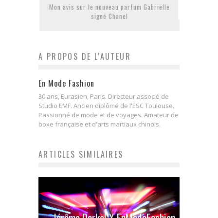
Mon avis sur le nouveau parfum Gabrielle
signé Chanel
A PROPOS DE L'AUTEUR
En Mode Fashion
30 ans, Eurasien, Paris. Directeur associé de
Studio EMF. Ancien diplômé de l'ESC Toulouse.
Passionné de mode et de voyages. Amateur de
boxe française et d'arts martiaux chinois.
ARTICLES SIMILAIRES
Jérôme Dorkel X EnModeFashion