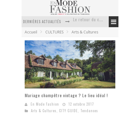
DERNIÈRES ACTUALITÉS
Doudoune pour femme : choisir la pièce idéale entre style, chaleur et durabilité
Accueil
CULTURES
Arts & Cultures
La trousse de toilette : l’accessoire indispensable de voyage
Week-end spa en automne : quel maillot de bain choisir ?
Pourquoi le costume sur mesure à Paris est un incontournable de l’élégance contemporaine ?
Anti chute cheveux homme : quelles solutions pour renforcer sa chevelure ?
Le retour du cachemire version casual
Mariage champêtre vintage ? Le lieu idéal !
En Mode Fashion
12 octobre 2017
Arts & Cultures
,
CITY GUIDE
,
Tendances