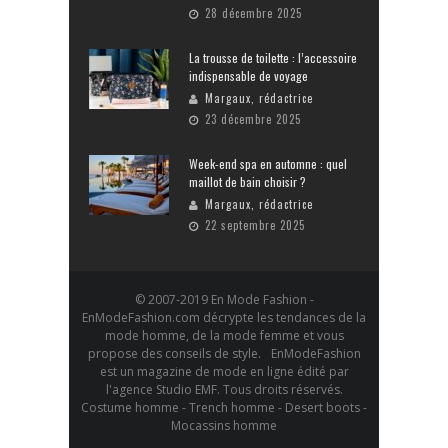
28 décembre 2025
La trousse de toilette : l’accessoire
indispensable de voyage
Margaux, rédactrice
23 décembre 2025
Week-end spa en automne : quel
maillot de bain choisir ?
Margaux, rédactrice
22 septembre 2025
© 2007-2019 En Mode Fashion -
EnModeFashion.com décrypte les tendances de la
mode homme, de la mode femme et vous
propose des conseils de style. EnModeFashion
est un magazine de mode en ligne édité par
l'agence Studio EMF. Tous droits réservés.
Costume homme - Trench homme - Desert boots -
Mocassins homme