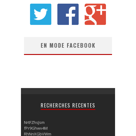
EN MODE FACEBOOK
RECHERCHES RECENTES
NrtFZhsJsm
fPr9Ghwv4M
RhNnXGbVWm