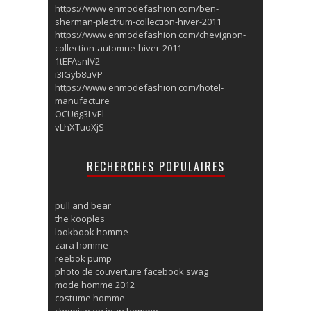
https://www enmodefashion com/ben-
sherman-plectrum-collection-hiver-2011
https://www enmodefashion com/chevignon-
collection-automne-hiver-2011
1tEFAsnlV2
i3IGyb8uVP
https://www enmodefashion com/hotel-
manufacture
OCU6g3LvEl
vLhXTuoXjS
RECHERCHES POPULAIRES
pull and bear
the kooples
lookbook homme
zara homme
reebok pump
photo de couverture facebook swag
mode homme 2012
costume homme
chemise en jean homme