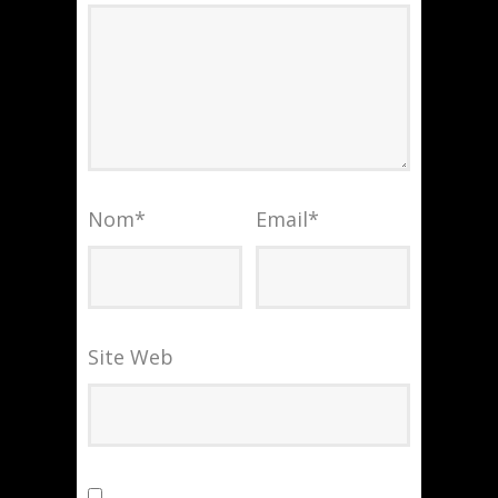
Nom
*
Email
*
Site Web