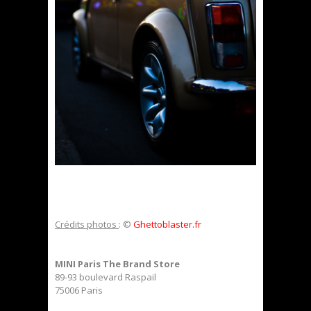
Crédits photos
: ©
Ghettoblaster.fr
MINI Paris The Brand Store
89-93 boulevard Raspail
75006 Paris