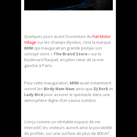
Quelques jours avant l’ouverture du
Fiat Motor
Village
sur les champs élysées, c’est la marque
MINI
qui inaugurait en grande pompe son
concept store «
The Brand Store
» sur le
boulevard Raspail, en plein cœur de la rive
gauche à Paris.
Pour cette inauguration,
MINI
avait notamment
convié les
Birdy Nam Nam
ainsi que
DJ Rork
et
Lady Bird
pour assurer le spectacle dans une
atmosphère digne d’un sauna suédois.
Conçu comme un véritable espace de vie
interactif, les visiteurs auront ainsi la possibilité
de profiter, sur une surface de plus de 800 m² ,