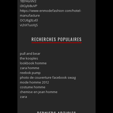
1tEFAsnlV2
i3IGyb8uVP
https://www enmodefashion com/hotel-
manufacture
OCU6g3LvEl
vLhXTuoXjS
RECHERCHES POPULAIRES
pull and bear
the kooples
lookbook homme
zara homme
reebok pump
photo de couverture facebook swag
mode homme 2012
costume homme
chemise en jean homme
zara