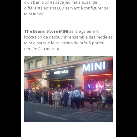
d’un bar, d’un espace jeu mais aussi de
différents écrans LCD servant à configurer sa
MINI idéale.
The Brand Store MINI
sera également
l’occasion de découvrir l’ensemble des modèles
MINI ainsi que la collection de prêt-à-porter
dédiée à la marque.