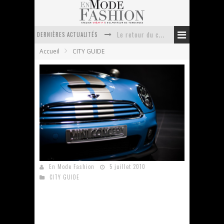
DERNIÈRES ACTUALITÉS
Doudoune pour femme : choisir la pièce idéale entre style, chaleur et durabilité
Accueil
CITY GUIDE
La trousse de toilette : l’accessoire indispensable de voyage
Week-end spa en automne : quel maillot de bain choisir ?
Pourquoi le costume sur mesure à Paris est un incontournable de l’élégance contemporaine ?
Anti chute cheveux homme : quelles solutions pour renforcer sa chevelure ?
Le retour du cachemire version casual
MINI Paris The Brand Store
En Mode Fashion
5 juillet 2010
CITY GUIDE