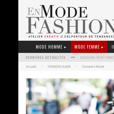
MODE HOMME
MODE FEMME
I
DERNIÈRES ACTUALITÉS
Accueil
FASHION GUIDE
Dossiers Mode
LE RETOUR DU CACHEMIR