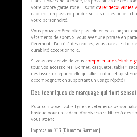
Dans l’univers de la mode, les possibilités de créatio
votre propre garde-robe, il suffit d’
aller découvrir les
capuche, en passant par des vestes et des polos, ch
votre personnalité.
Vous pouvez même aller plus loin en vous lançant da
vêtements de sport. Si vous avez une phrase en particul
fièrement ! Du côté des textiles, vous aurez le choix 
durabilité exceptionnelle.
Si vous avez envie de vous
composer une véritable g
tous vos accessoires. Bonnet, casquette, tablier, sac
des tissus exceptionnelle qui allie confort et ajusteme
accompagnent en supportant un usage répété !
Des techniques de marquage qui font sensat
Pour composer votre ligne de vêtements personnalisée
basique pour un cadeau d’anniversaire kitsch à des so
vous attend.
Impression DTG (Direct to Garment)