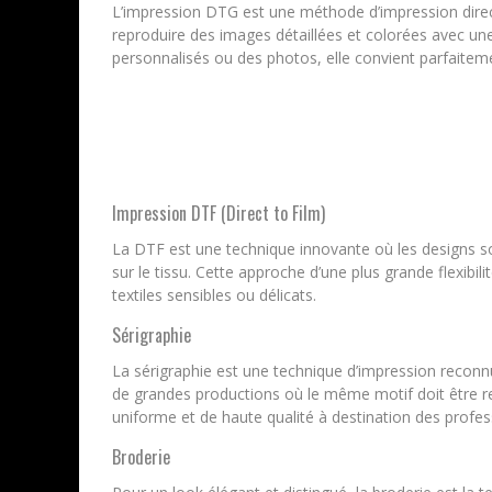
L’impression DTG est une méthode d’impression directe 
reproduire des images détaillées et colorées avec une
personnalisés ou des photos, elle convient parfaitem
Impression DTF (Direct to Film)
La DTF est une technique innovante où les designs son
sur le tissu. Cette approche d’une plus grande flexib
textiles sensibles ou délicats.
Sérigraphie
La sérigraphie est une technique d’impression reconnu
de grandes productions où le même motif doit être rep
uniforme et de haute qualité à destination des profes
Broderie