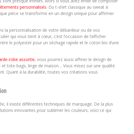
ns sont presque infinies. Alors si vous avez envie de composer
 vêtements personnalisés
. Du t-shirt classique au sweat à
aque pièce se transforme en un design unique pour affirmer
ns la personnalisation de votre débardeur ou de vos
ier qui vous tient à cœur, c’est l’occasion de l’afficher
entre le polyester pour un séchage rapide et le coton bio d’une
arde-robe assortie
, vous pourrez aussi affiner le design de
s et tote-bags, linge de maison… Vous misez sur une qualité
nt. Quant à la durabilité, toutes vos créations vous
ion
, il existe différentes techniques de marquage. De la plus
lutions innovantes pour sublimer les couleurs, voici ce qui