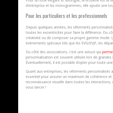
Pour un look élégant et distingué, la broderie est la 
d’entreprise et les monogrammes, elle ajoute une to
Pour les particuliers et les professionnels
Depuis quelques années, les vêtements personnalisés s’i
toutes les excentricités pour faire la différence. Du c
créativité ou de composer sa propre gamme mode. La
événements spéciaux tels que les EVG/EVJF, les départs
Du côté des associations, c’est une astuce qui
permet
personnalisation est souvent utilisée lors de grandes 
Éventuellement, il est possible d’opter pour toute 
Quant aux entreprises, les vêtements personnalisés a
essentiel pour assurer un maximum de cohérence et de
reconnaissance visuelle dans toutes les interactions, q
vous lancer !