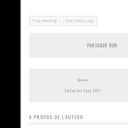
troy denning
vice tattoo age
PARTAGER SUR:
Tattoo Art Fest 2011
A PROPOS DE L'AUTEUR