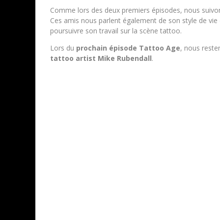
Comme lors des deux premiers épisodes, nous suivon
Ces amis nous parlent également de son style de vie
poursuivre son travail sur la scène tattoo.
Lors du
prochain épisode Tattoo Age
, nous rester
tattoo artist Mike Rubendall
.