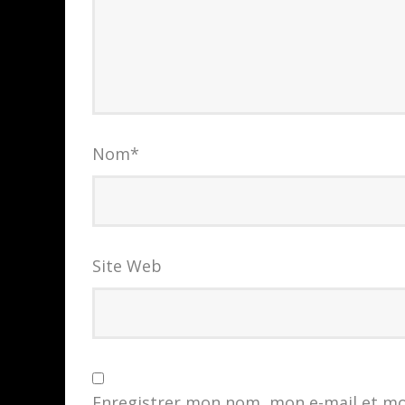
Nom
*
Site Web
Enregistrer mon nom, mon e-mail et mo