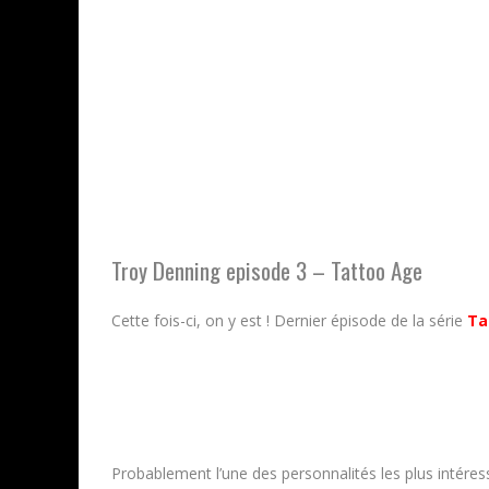
Troy Denning episode 3 – Tattoo Age
Cette fois-ci, on y est ! Dernier épisode de la série
Ta
Probablement l’une des personnalités les plus intéres