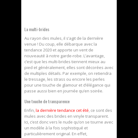
La multi-brides
Au rayon des mules, il s’agit de la dernière
venue ! Du coup, elle débarque avec la
tendance 2020 et apporte un vent de
nouveauté à notre garde-robe. L’avantage,
c’est que les multi-brides tiennent mieux au
pied et généralement, elles sont décorées avec
de multiples détails. Par exemple, on retiendra
le tressage, les strass ou encore les perles
pour une touche de glamour et d’élégance qui
passe aussi bien en journée qu’en soirée.
Une touche de transparence
Enfin,
la dernière tendance cet été
, ce sont des
mules avec des brides en vinyle transparent.
Ici, c’est donc vers le nude qu’on se tourne avec
un modèle à la fois sophistiqué et
particulièrement original. En effet,