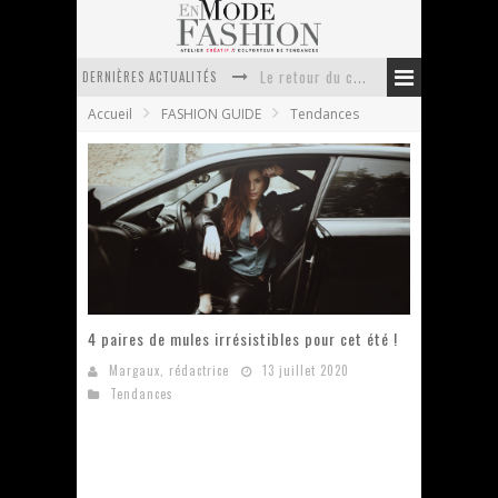
DERNIÈRES ACTUALITÉS
Le retour du cachemire version casual
Accueil
FASHION GUIDE
Tendances
Doudoune pour femme : choisir la pièce idéale entre style, chaleur et durabilité
La trousse de toilette : l’accessoire indispensable de voyage
Week-end spa en automne : quel maillot de bain choisir ?
Pourquoi le costume sur mesure à Paris est un incontournable de l’élégance contemporaine ?
Anti chute cheveux homme : quelles solutions pour renforcer sa chevelure ?
4 paires de mules irrésistibles pour cet été !
Margaux, rédactrice
13 juillet 2020
Tendances