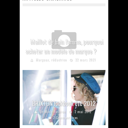
Maillot de bain femme, pourquoi
acheter un modèle de marque ?
Margaux, rédactrice
22 mars 2021
BRIXTON lookbook été 2012
En Mode Fashion
2 mai 2012
2 Commentaires