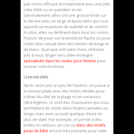
pas moins efficace et notamment avec une jolie
robe d’été ou un pantalon en lin.
Généralement, elles ont une grosse bride sur
le devant avec un large et épais talon qui vous
apporte un maximum de stabilité et de confort.
En plus, elles se déclinent dans tous les coloris,
histoire de jouer sur la tendance flashy ou pour
rester plus casual dans des teintes de beige et
de blanc. Quel que soit votre choix, n’hésitez
pas à vous diriger vers cette enseigne
spécialisée dans les mules pour femme
pour
trouver votre bonheur.
La version plate
Après avoir pris un peu de hauteur, on passe à
la version plate avec des mules idéales pour
traîner du côté de la plage ou en vacances.
Ultra-légères, ce sont des chaussures qui nous
permettent de rester dans l’esprit sandales ou
tongs, mais avec un petit quelque chose en
plus de stylé. Par exemple, on pense à des
brides en velours, en cuir ou
dans des motifs
peau de bête
encore très présents pour cette