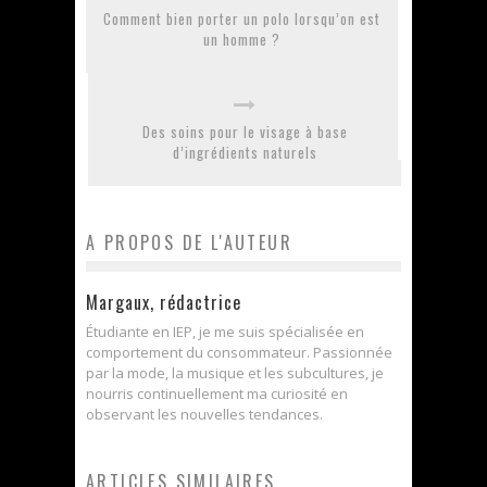
Comment bien porter un polo lorsqu’on est
un homme ?
Des soins pour le visage à base
d’ingrédients naturels
A PROPOS DE L'AUTEUR
Margaux, rédactrice
Étudiante en IEP, je me suis spécialisée en
comportement du consommateur. Passionnée
par la mode, la musique et les subcultures, je
nourris continuellement ma curiosité en
observant les nouvelles tendances.
ARTICLES SIMILAIRES