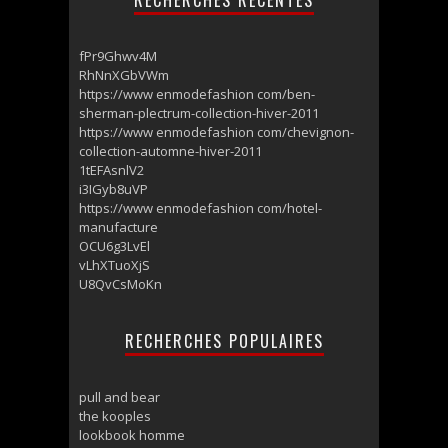
RECHERCHES RECENTES
fPr9Ghwv4M
RhNnXGbVWm
https://www enmodefashion com/ben-
sherman-plectrum-collection-hiver-2011
https://www enmodefashion com/chevignon-
collection-automne-hiver-2011
1tEFAsnlV2
i3IGyb8uVP
https://www enmodefashion com/hotel-
manufacture
OCU6g3LvEl
vLhXTuoXjS
U8QvCsMoKn
RECHERCHES POPULAIRES
pull and bear
the kooples
lookbook homme