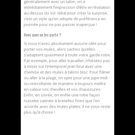
généralement avec un talon, on a
immédiatement l’impression d’être en lévitation
au-dessus du sol. Idéal pour créer la surprise,
c’est un style qu’on adopte de préférence en
journée pour ne pas passer inaperçue !
Avec quoi on les porte ?
Si vous n’avez absolument aucune idée pour
porter vos mules, alors sachez qu’elles
s’adaptent quasiment à toute votre garde-robe.
Par exemple, pour aller travailler, n’hésitez pas
à miser sur l’intemporel jean brut avec une
chemise et des mules à talons bloc. Pour flâner
ou aller à la plage, on opte pour une jupe midi
ou virevoltante de manière à toujours mettre
en valeur vos chevilles et vos chaussures.
Enfin, en soirée, on enfile une robe façon
nuisette satinée à bretelles fines que l’on
accorde avec des mules plates. Il ne vous reste
plus qu’à choisir !