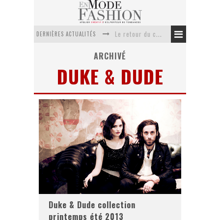
DERNIÈRES ACTUALITÉS
Le retour du cachemire version casual
Doudoune pour femme : choisir la pièce idéale entre style, chaleur et durabilité
ARCHIVÉ
DUKE & DUDE
La trousse de toilette : l’accessoire indispensable de voyage
Week-end spa en automne : quel maillot de bain choisir ?
Pourquoi le costume sur mesure à Paris est un incontournable de l’élégance contemporaine ?
Anti chute cheveux homme : quelles solutions pour renforcer sa chevelure ?
Duke & Dude collection
printemps été 2013