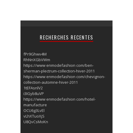
RECHERCHES RECENTES
fPr9Ghwv4M
RhNnXGbVWm
https://www enmodefashion com/ben-
sherman-plectrum-collection-hiver-2011
https://www enmodefashion com/chevignon-
collection-automne-hiver-2011
1tEFAsnlV2
i3IGyb8uVP
https://www enmodefashion com/hotel-
manufacture
OCU6g3LvEl
vLhXTuoXjS
U8QvCsMoKn