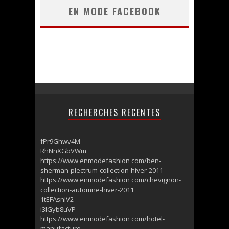
EN MODE FACEBOOK
RECHERCHES RECENTES
fPr9Ghwv4M
RhNnXGbVWm
https://www enmodefashion com/ben-
sherman-plectrum-collection-hiver-2011
https://www enmodefashion com/chevignon-
collection-automne-hiver-2011
1tEFAsnlV2
i3IGyb8uVP
https://www enmodefashion com/hotel-
manufacture