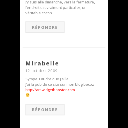
j’y suis allé dimanche, vers la fermeture,
l’endroit est vraiment particulier, un
véritable cocon.
RÉPONDRE
Mirabelle
12 octobre 2009
Sympa. Faudra que j’aille.
J’ai la pub de ce site sur mon blog becoz
http://art.widgetbooster.com
RÉPONDRE