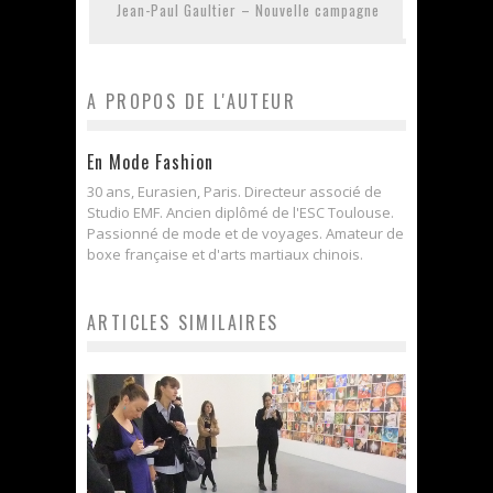
Jean-Paul Gaultier – Nouvelle campagne
A PROPOS DE L'AUTEUR
En Mode Fashion
30 ans, Eurasien, Paris. Directeur associé de
Studio EMF. Ancien diplômé de l'ESC Toulouse.
Passionné de mode et de voyages. Amateur de
boxe française et d'arts martiaux chinois.
ARTICLES SIMILAIRES