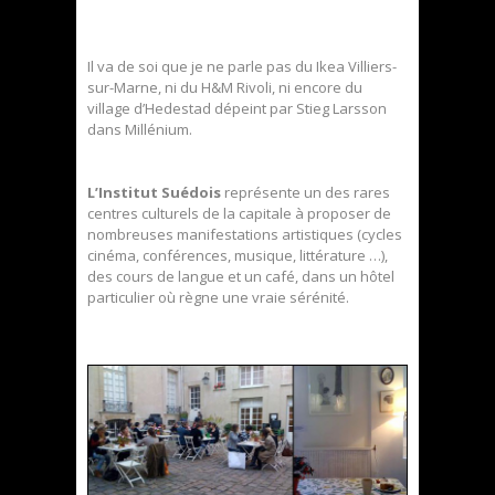
Il va de soi que je ne parle pas du Ikea Villiers-
sur-Marne, ni du H&M Rivoli, ni encore du
village d’Hedestad dépeint par Stieg Larsson
dans Millénium.
L’Institut Suédois
représente un des rares
centres culturels de la capitale à proposer de
nombreuses manifestations artistiques (cycles
cinéma, conférences, musique, littérature …),
des cours de langue et un café, dans un hôtel
particulier où règne une vraie sérénité.