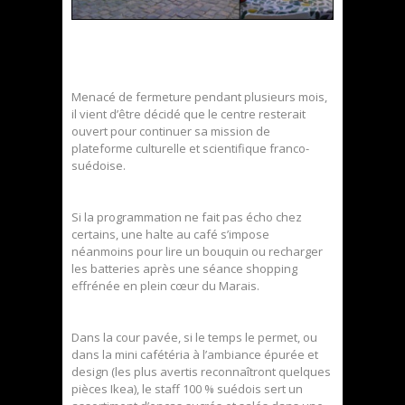
Menacé de fermeture pendant plusieurs mois,
il vient d’être décidé que le centre resterait
ouvert pour continuer sa mission de
plateforme culturelle et scientifique franco-
suédoise.
Si la programmation ne fait pas écho chez
certains, une halte au café s’impose
néanmoins pour lire un bouquin ou recharger
les batteries après une séance shopping
effrénée en plein cœur du Marais.
Dans la cour pavée, si le temps le permet, ou
dans la mini cafétéria à l’ambiance épurée et
design (les plus avertis reconnaîtront quelques
pièces Ikea), le staff 100 % suédois sert un