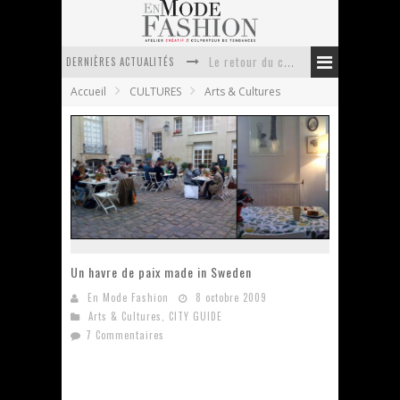
Le retour du cachemire version casual
DERNIÈRES ACTUALITÉS
Doudoune pour femme : choisir la pièce idéale entre style, chaleur et durabilité
Accueil
CULTURES
Arts & Cultures
La trousse de toilette : l’accessoire indispensable de voyage
Week-end spa en automne : quel maillot de bain choisir ?
Pourquoi le costume sur mesure à Paris est un incontournable de l’élégance contemporaine ?
Anti chute cheveux homme : quelles solutions pour renforcer sa chevelure ?
Un havre de paix made in Sweden
En Mode Fashion
8 octobre 2009
Arts & Cultures
,
CITY GUIDE
7 Commentaires