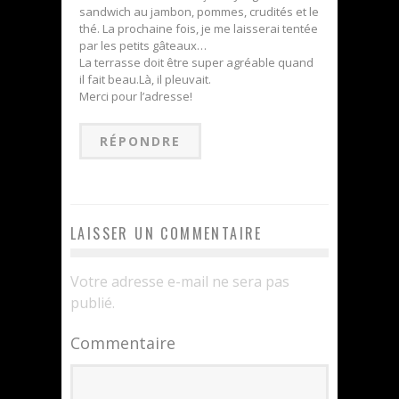
sandwich au jambon, pommes, crudités et le
thé. La prochaine fois, je me laisserai tentée
par les petits gâteaux…
La terrasse doit être super agréable quand
il fait beau.Là, il pleuvait.
Merci pour l’adresse!
RÉPONDRE
LAISSER UN COMMENTAIRE
Votre adresse e-mail ne sera pas
publié.
Commentaire