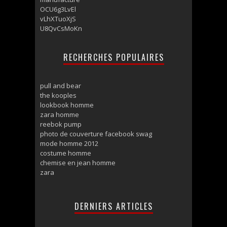
OCU6g3LvEl
vLhXTuoXjS
U8QvCsMoKn
RECHERCHES POPULAIRES
pull and bear
the kooples
lookbook homme
zara homme
reebok pump
photo de couverture facebook swag
mode homme 2012
costume homme
chemise en jean homme
zara
DERNIERS ARTICLES