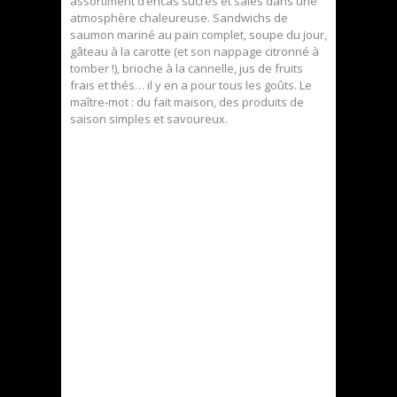
assortiment d’encas sucrés et salés dans une
atmosphère chaleureuse. Sandwichs de
saumon mariné au pain complet, soupe du jour,
gâteau à la carotte (et son nappage citronné à
tomber !), brioche à la cannelle, jus de fruits
frais et thés… il y en a pour tous les goûts. Le
maître-mot : du fait maison, des produits de
saison simples et savoureux.