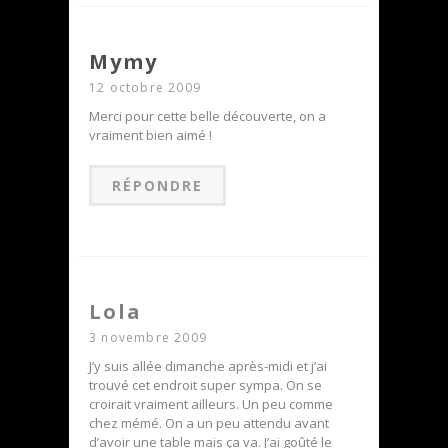
Mymy
12 octobre 2009
Merci pour cette belle découverte, on a
vraiment bien aimé !
RÉPONDRE
Lola
3 novembre 2009
J’y suis allée dimanche après-midi et j’ai
trouvé cet endroit super sympa. On se
croirait vraiment ailleurs. Un peu comme
chez mémé. On a un peu attendu avant
d’avoir une table mais ça va. J’ai goûté le