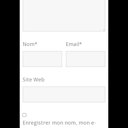
Nom
*
Email
*
Site Web
Enregistrer mon nom, mon e-