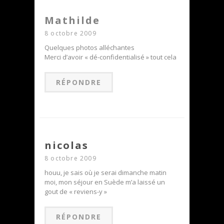
Mathilde
8 octobre 2009
Quelques photos alléchantes
Merci d’avoir « dé-confidentialisé » tout cela
RÉPONDRE
nicolas
8 octobre 2009
houu, je sais où je serai dimanche matin
moi, mon séjour en Suède m’a laissé un
gout de « reviens-y »
RÉPONDRE