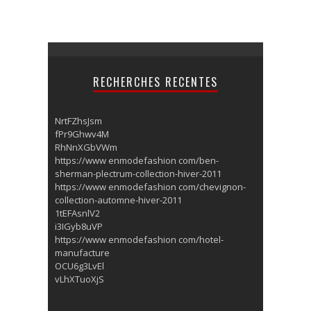
RECHERCHES RECENTES
NrtFZhsJsm
fPr9Ghwv4M
RhNnXGbVWm
https://www enmodefashion com/ben-
sherman-plectrum-collection-hiver-2011
https://www enmodefashion com/chevignon-
collection-automne-hiver-2011
1tEFAsnlV2
i3IGyb8uVP
https://www enmodefashion com/hotel-
manufacture
OCU6g3LvEl
vLhXTuoXjS