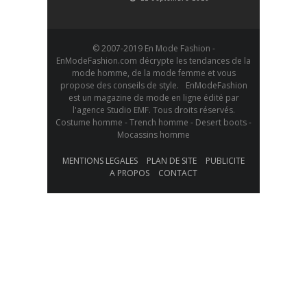
© 2007-2019 En Mode Fashion -
EnModeFashion.com décrypte les tendances de la
mode homme, de la mode femme et vous
propose des conseils de style. EnModeFashion
est un magazine de mode en ligne édité par
l'agence Studio EMF. Tous droits réservés.
Costume homme - Trench homme - Desert boots -
Mocassins homme
MENTIONS LEGALES
PLAN DE SITE
PUBLICITE
A PROPOS
CONTACT