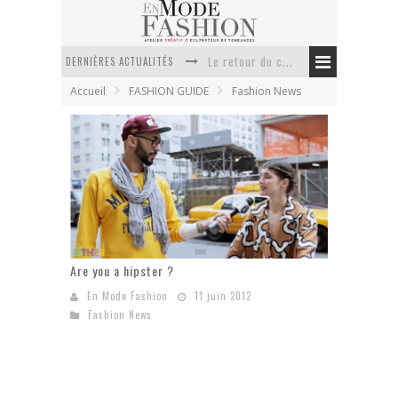
Le retour du cachemire version casual
DERNIÈRES ACTUALITÉS
Doudoune pour femme : choisir la pièce idéale entre style, chaleur et durabilité
Accueil
FASHION GUIDE
Fashion News
La trousse de toilette : l’accessoire indispensable de voyage
Week-end spa en automne : quel maillot de bain choisir ?
Pourquoi le costume sur mesure à Paris est un incontournable de l’élégance contemporaine ?
Anti chute cheveux homme : quelles solutions pour renforcer sa chevelure ?
Are you a hipster ?
En Mode Fashion
11 juin 2012
Fashion News