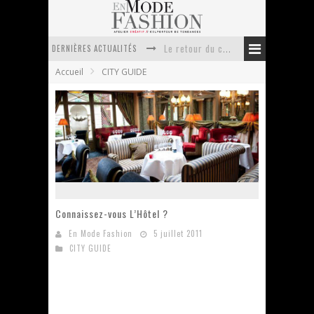
Le retour du cachemire version casual
DERNIÈRES ACTUALITÉS
Doudoune pour femme : choisir la pièce idéale entre style, chaleur et durabilité
Accueil
CITY GUIDE
La trousse de toilette : l’accessoire indispensable de voyage
Week-end spa en automne : quel maillot de bain choisir ?
Pourquoi le costume sur mesure à Paris est un incontournable de l’élégance contemporaine ?
Anti chute cheveux homme : quelles solutions pour renforcer sa chevelure ?
Connaissez-vous L’Hôtel ?
En Mode Fashion
5 juillet 2011
CITY GUIDE