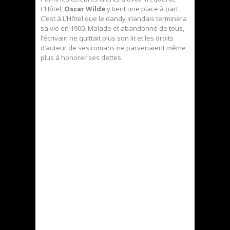
L’Hôtel,
Oscar Wilde
y tient une place à part.
C’est à L’Hôtel que le dandy irlandais terminera
sa vie en 1900. Malade et abandonné de tous,
l’écrivain ne quittait plus son lit et les droits
d’auteur de ses romans ne parvenaient même
plus à honorer ses dettes.