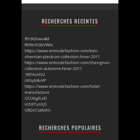
RECHERCHES RECENTES
fPr9Ghwv4M
RhNnXGbVWm
https://www enmodefashion com/ben-
sherman-plectrum-collection-hiver-2011
https://www enmodefashion com/chevignon-
collection-automne-hiver-2011
1tEFAsnlV2
i3IGyb8uVP
https://www enmodefashion com/hotel-
manufacture
OCU6g3LvEl
vLhXTuoXjS
U8QvCsMoKn
RECHERCHES POPULAIRES