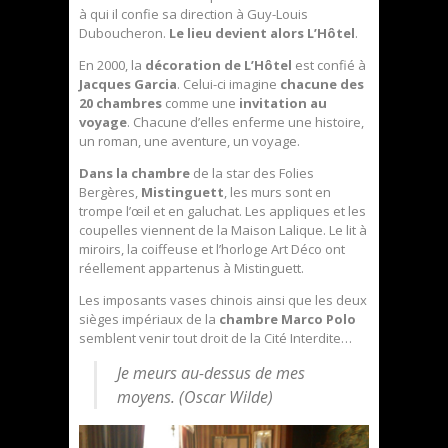
à qui il confie sa direction à Guy-Louis
Duboucheron.
Le lieu devient alors L’Hôtel
.
En 2000, la
décoration de L’Hôtel
est confié à
Jacques Garcia
. Celui-ci imagine
chacune des
20 chambres
comme une
invitation au
voyage
. Chacune d’elles enferme une histoire,
un roman, une aventure, un voyage.
Dans la chambre
de la star des Folies
Bergères,
Mistinguett
, les murs sont en
trompe l’œil et en galuchat. Les appliques et les
coupelles viennent de la Maison Lalique. Le lit à
miroirs, la coiffeuse et l’horloge Art Déco ont
réellement appartenus à Mistinguett.
Les imposants vases chinois ainsi que les deux
sièges impériaux de la
chambre Marco Polo
semblent venir tout droit de la Cité Interdite…
Je meurs au-dessus de mes
moyens. (Oscar Wilde)