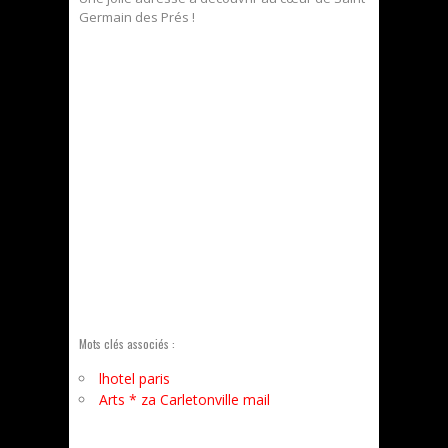
Germain des Prés !
Mots clés associés :
lhotel paris
Arts * za Carletonville mail