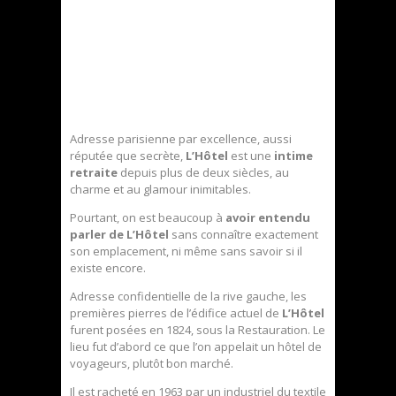
Adresse parisienne par excellence, aussi
réputée que secrète,
L’Hôtel
est une
intime
retraite
depuis plus de deux siècles, au
charme et au glamour inimitables.
Pourtant, on est beaucoup à
avoir entendu
parler de L’Hôtel
sans connaître exactement
son emplacement, ni même sans savoir si il
existe encore.
Adresse confidentielle de la rive gauche, les
premières pierres de l’édifice actuel de
L’Hôtel
furent posées en 1824, sous la Restauration. Le
lieu fut d’abord ce que l’on appelait un hôtel de
voyageurs, plutôt bon marché.
Il est racheté en 1963 par un industriel du textile