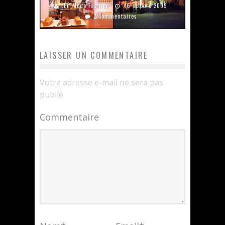
En Mode Fashion
16 octobre 2009
2 Commentaires
LAISSER UN COMMENTAIRE
Votre adresse e-mail ne sera pas
publié.
Commentaire