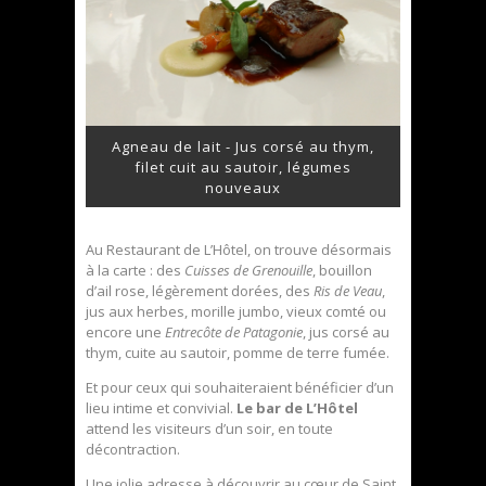
Agneau de lait - Jus corsé au thym,
filet cuit au sautoir, légumes
nouveaux
Au Restaurant de L’Hôtel, on trouve désormais
à la carte : des
Cuisses de Grenouille
, bouillon
d’ail rose, légèrement dorées, des
Ris de Veau
,
jus aux herbes, morille jumbo, vieux comté ou
encore une
Entrecôte de Patagonie
, jus corsé au
thym, cuite au sautoir, pomme de terre fumée.
Et pour ceux qui souhaiteraient bénéficier d’un
lieu intime et convivial.
Le bar de L’Hôtel
attend les visiteurs d’un soir, en toute
décontraction.
Une jolie adresse à découvrir au cœur de Saint