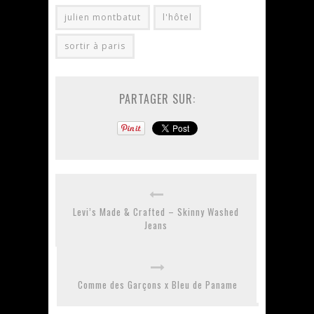
julien montbatut
l'hôtel
sortir à paris
PARTAGER SUR:
Levi’s Made & Crafted – Skinny Washed
Jeans
Comme des Garçons x Bleu de Paname