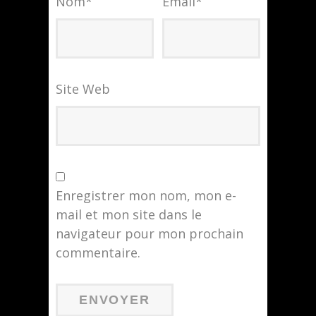
Nom
*
Email
*
Site Web
Enregistrer mon nom, mon e-
mail et mon site dans le
navigateur pour mon prochain
commentaire.