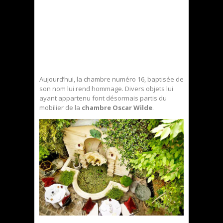
Aujourd’hui, la chambre numéro 16, baptisée de
son nom lui rend hommage. Divers objets lui
ayant appartenu font désormais partis du
mobilier de la
chambre Oscar Wilde
.