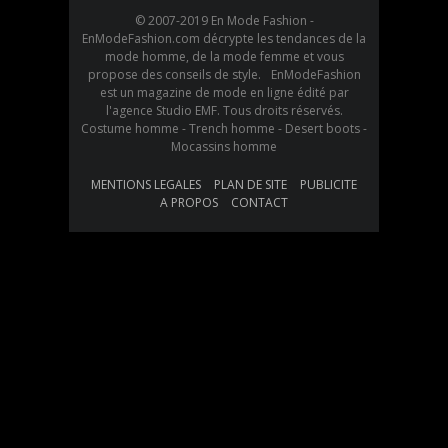
© 2007-2019 En Mode Fashion -
EnModeFashion.com décrypte les tendances de la
mode homme, de la mode femme et vous
propose des conseils de style. EnModeFashion
est un magazine de mode en ligne édité par
l'agence Studio EMF. Tous droits réservés.
Costume homme - Trench homme - Desert boots -
Mocassins homme
MENTIONS LEGALES
PLAN DE SITE
PUBLICITE
A PROPOS
CONTACT