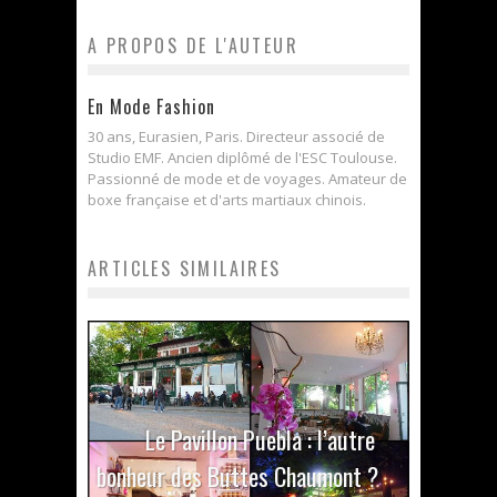
A PROPOS DE L'AUTEUR
En Mode Fashion
30 ans, Eurasien, Paris. Directeur associé de
Studio EMF. Ancien diplômé de l'ESC Toulouse.
Passionné de mode et de voyages. Amateur de
boxe française et d'arts martiaux chinois.
ARTICLES SIMILAIRES
Le Pavillon Puebla : l’autre
bonheur des Buttes Chaumont ?