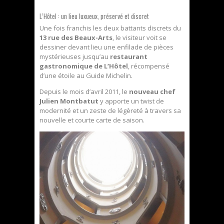
L’Hôtel : un lieu luxueux, préservé et discret
Une fois franchis les deux battants discrets du
13 rue des Beaux-Arts
, le visiteur voit se
dessiner devant lieu une enfilade de pièces
mystérieuses jusqu’au
restaurant
gastronomique de L’Hôtel
, récompensé
d’une étoile au Guide Michelin.
Depuis le mois d’avril 2011, le
nouveau chef
Julien Montbatut
y apporte un twist de
modernité et un zeste de légèreté à travers sa
nouvelle et courte carte de saison.