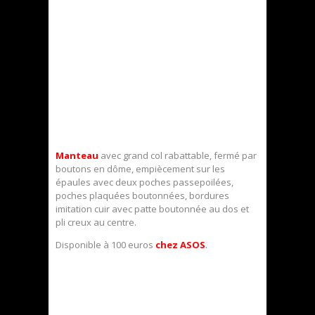
Manteau
avec grand col rabattable, fermé par
boutons en dôme, empiècement sur les
épaules avec deux poches passepoilées,
poches plaquées boutonnées, bordures
imitation cuir avec patte boutonnée au dos et
pli creux au centre.
Disponible à 100 euros
chez ASOS
.