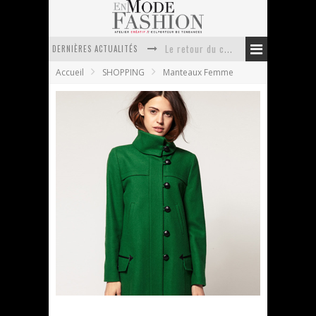
DERNIÈRES ACTUALITÉS
Le retour du cachemire version casual
Accueil
SHOPPING
Manteaux Femme
Doudoune pour femme : choisir la pièce idéale entre style, chaleur et durabilité
La trousse de toilette : l’accessoire indispensable de voyage
Week-end spa en automne : quel maillot de bain choisir ?
Pourquoi le costume sur mesure à Paris est un incontournable de l’élégance contemporaine ?
Anti chute cheveux homme : quelles solutions pour renforcer sa chevelure ?
ASOS – Manteau avec col à revers
En Mode Fashion
17 octobre 2011
Manteaux Femme