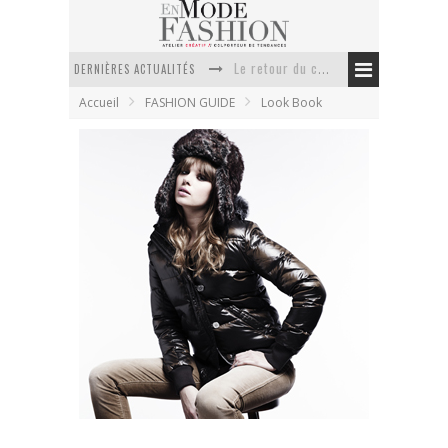
DERNIÈRES ACTUALITÉS
Doudoune pour femme : choisir la pièce idéale entre style, chaleur et durabilité
Accueil
FASHION GUIDE
Look Book
La trousse de toilette : l’accessoire indispensable de voyage
Week-end spa en automne : quel maillot de bain choisir ?
Pourquoi le costume sur mesure à Paris est un incontournable de l’élégance contemporaine ?
Anti chute cheveux homme : quelles solutions pour renforcer sa chevelure ?
Le retour du cachemire version casual
Barbour collection automne hiver 2011
En Mode Fashion
13 juillet 2011
Look Book