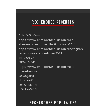
RECHERCHES RECENTES
RhNnXGbVWm
https://www enmodefashion com/ben-
sherman-plectrum-collection-hiver-2011
https://www enmodefashion com/chevignon-
collection-automne-hiver-2011
1tEFAsnlV2
i3IGyb8uVP
https://www enmodefashion com/hotel-
manufacture
OCU6g3LvEl
vLhXTuoXjS
U8QvCsMoKn
SG2AvaSK5Y
RECHERCHES POPULAIRES