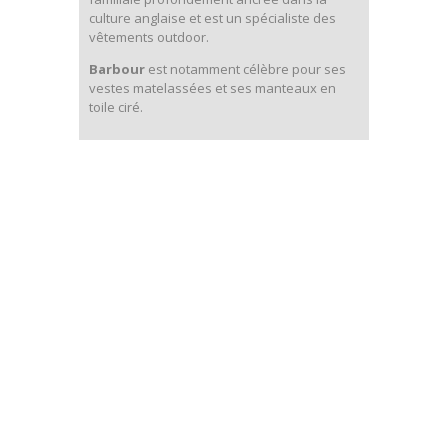
culture anglaise et est un spécialiste des
vêtements outdoor.
Barbour
est notamment célèbre pour ses
vestes matelassées et ses manteaux en
toile ciré.