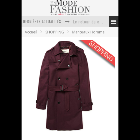
Le retour du cachemire version casual
DERNIÈRES ACTUALITÉS
Doudoune pour femme : choisir la pièce idéale entre style, chaleur et durabilité
Accueil
SHOPPING
Manteaux Homme
La trousse de toilette : l’accessoire indispensable de voyage
Week-end spa en automne : quel maillot de bain choisir ?
Pourquoi le costume sur mesure à Paris est un incontournable de l’élégance contemporaine ?
Anti chute cheveux homme : quelles solutions pour renforcer sa chevelure ?
Burberry London Classic Trench Coat chez
MrPorter
En Mode Fashion
14 septembre 2011
Manteaux Homme
2 Commentaires