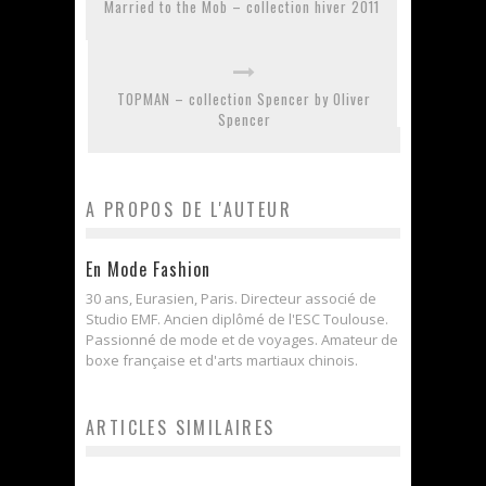
Married to the Mob – collection hiver 2011
TOPMAN – collection Spencer by Oliver
Spencer
A PROPOS DE L'AUTEUR
En Mode Fashion
30 ans, Eurasien, Paris. Directeur associé de
Studio EMF. Ancien diplômé de l'ESC Toulouse.
Passionné de mode et de voyages. Amateur de
boxe française et d'arts martiaux chinois.
ARTICLES SIMILAIRES