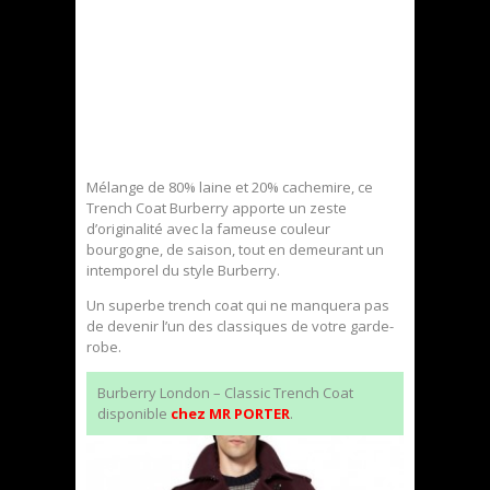
Mélange de 80% laine et 20% cachemire, ce
Trench Coat Burberry apporte un zeste
d’originalité avec la fameuse couleur
bourgogne, de saison, tout en demeurant un
intemporel du style Burberry.
Un superbe trench coat qui ne manquera pas
de devenir l’un des classiques de votre garde-
robe.
Burberry London – Classic Trench Coat
disponible
chez MR PORTER
.