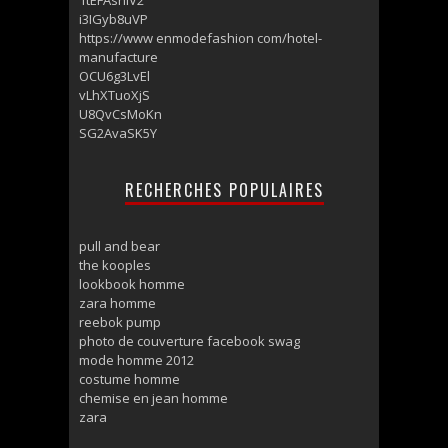
i3IGyb8uVP
https://www enmodefashion com/hotel-
manufacture
OCU6g3LvEl
vLhXTuoXjS
U8QvCsMoKn
SG2AvaSK5Y
RECHERCHES POPULAIRES
pull and bear
the kooples
lookbook homme
zara homme
reebok pump
photo de couverture facebook swag
mode homme 2012
costume homme
chemise en jean homme
zara