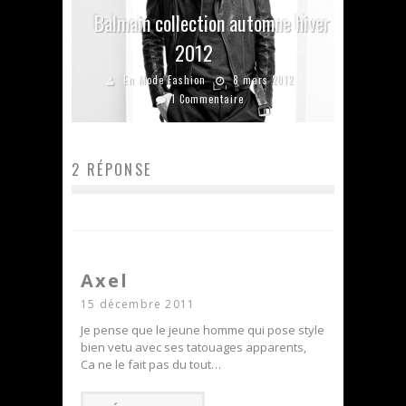
Balmain collection automne hiver
2012
En Mode Fashion
8 mars 2012
1 Commentaire
2 RÉPONSE
Axel
15 décembre 2011
Je pense que le jeune homme qui pose style
bien vetu avec ses tatouages apparents,
Ca ne le fait pas du tout…