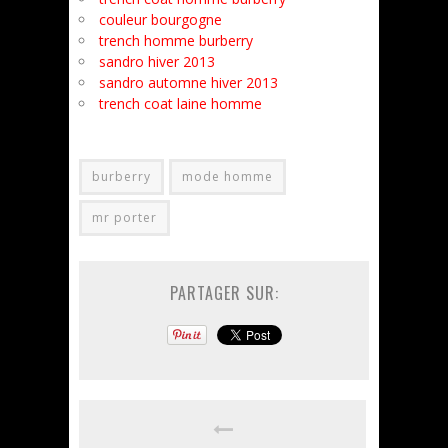
couleur bourgogne
trench homme burberry
sandro hiver 2013
sandro automne hiver 2013
trench coat laine homme
burberry
mode homme
mr porter
PARTAGER SUR: