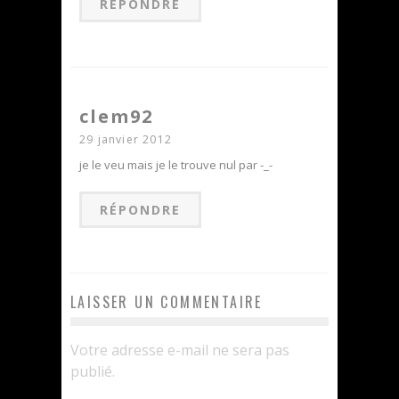
RÉPONDRE
clem92
29 janvier 2012
je le veu mais je le trouve nul par -_-
RÉPONDRE
LAISSER UN COMMENTAIRE
Votre adresse e-mail ne sera pas
publié.