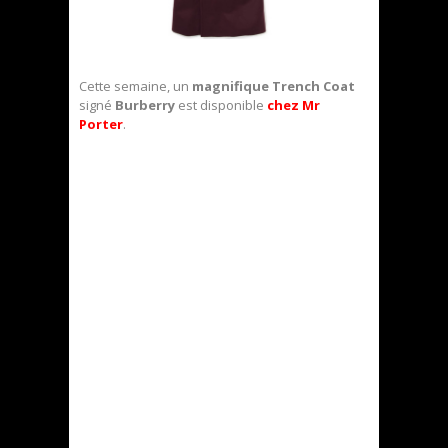
Cette semaine, un
magnifique Trench Coat
signé
Burberry
est disponible
chez Mr
Porter
.