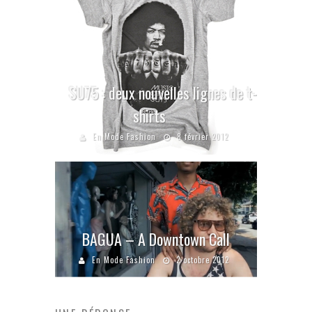
SU75 : deux nouvelles lignes de t-
shirts
En Mode Fashion
8 février 2012
BAGUA – A Downtown Call
En Mode Fashion
2 octobre 2012