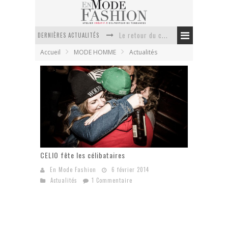
Le retour du cachemire version casual
DERNIÈRES ACTUALITÉS
Doudoune pour femme : choisir la pièce idéale entre style, chaleur et durabilité
Accueil
MODE HOMME
Actualités
La trousse de toilette : l’accessoire indispensable de voyage
Week-end spa en automne : quel maillot de bain choisir ?
Pourquoi le costume sur mesure à Paris est un incontournable de l’élégance contemporaine ?
Anti chute cheveux homme : quelles solutions pour renforcer sa chevelure ?
CELIO fête les célibataires
En Mode Fashion
6 février 2014
Actualités
1 Commentaire