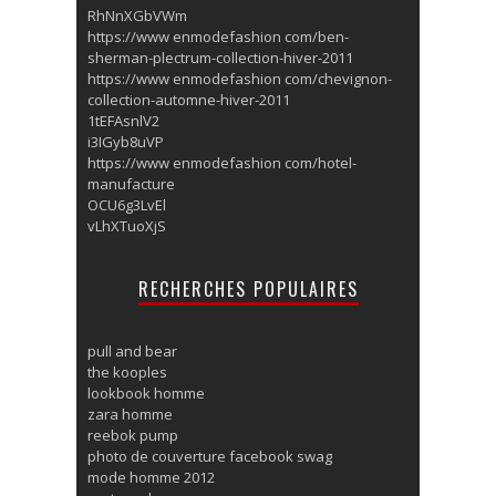
RhNnXGbVWm
https://www enmodefashion com/ben-
sherman-plectrum-collection-hiver-2011
https://www enmodefashion com/chevignon-
collection-automne-hiver-2011
1tEFAsnlV2
i3IGyb8uVP
https://www enmodefashion com/hotel-
manufacture
OCU6g3LvEl
vLhXTuoXjS
RECHERCHES POPULAIRES
pull and bear
the kooples
lookbook homme
zara homme
reebok pump
photo de couverture facebook swag
mode homme 2012