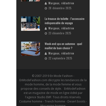
Margaux, rédactrice
28 décembre 2025
La trousse de toilette : l’accessoire
indispensable de voyage
Margaux, rédactrice
23 décembre 2025
Week-end spa en automne : quel
maillot de bain choisir ?
Margaux, rédactrice
22 septembre 2025
© 2007-2019 En Mode Fashion -
EnModeFashion.com décrypte les tendances de la
mode homme, de la mode femme et vous
propose des conseils de style. EnModeFashion
est un magazine de mode en ligne édité par
l'agence Studio EMF. Tous droits réservés.
Costume homme - Trench homme - Desert boots -
Mocassins homme