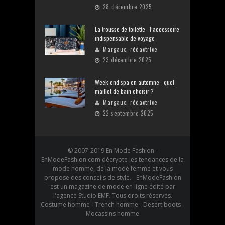
28 décembre 2025
La trousse de toilette : l’accessoire
indispensable de voyage
Margaux, rédactrice
23 décembre 2025
Week-end spa en automne : quel
maillot de bain choisir ?
Margaux, rédactrice
22 septembre 2025
© 2007-2019 En Mode Fashion -
EnModeFashion.com décrypte les tendances de la
mode homme, de la mode femme et vous
propose des conseils de style. EnModeFashion
est un magazine de mode en ligne édité par
l'agence Studio EMF. Tous droits réservés.
Costume homme - Trench homme - Desert boots -
Mocassins homme