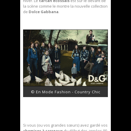
hiver. Le
tartan écossais
est sur le devant de
la scène comme le montre la nouvelle collection
de
Dolce Gabbana
.
© En Mode Fashion - Country Chic
Si vous (ou vos grandes sœurs) avez gardé vos
chemises à carreaux
du début des années 90,