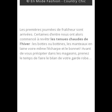
© En Mode Fashion - Country Chic
Les premières journées de fraîcheur sont
arrivées. Certaines d’entre nous ont alors
commencé à revêtir
les tenues chaudes de
l’hiver
: les bottes ou bottines, les manteaux en
laine voire même l’écharpe et le bonnet ! Avant
de vous précipiter dans les magasins, prenez
le temps de faire le bilan de votre garde robe…