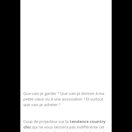
Que vais-je garder ? Que vais-je donner à ma
petite sœur ou à une association ? Et surtout
que vais-je acheter ?
Coup de projecteur sur la
tendance country
chic
qui ne vous laissera pas indifférente cet