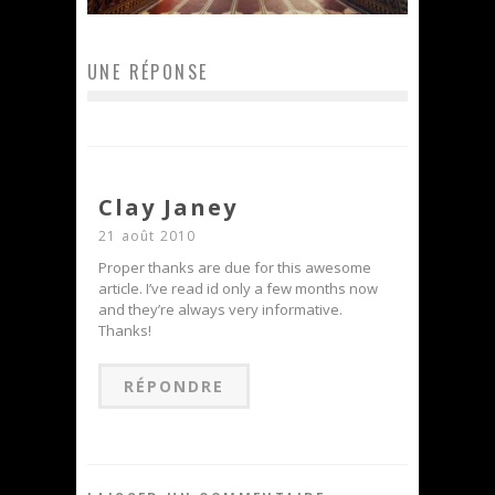
UNE RÉPONSE
Clay Janey
21 août 2010
Proper thanks are due for this awesome
article. I’ve read id only a few months now
and they’re always very informative.
Thanks!
RÉPONDRE