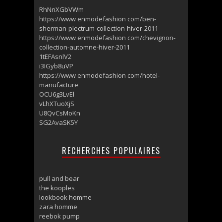
RhNnXGbVWm
https://www enmodefashion com/ben-
sherman-plectrum-collection-hiver-2011
https://www enmodefashion com/chevignon-
collection-automne-hiver-2011
1tEFAsnlV2
i3IGyb8uVP
https://www enmodefashion com/hotel-
manufacture
OCU6g3LvEl
vLhXTuoXjS
U8QvCsMoKn
SG2AvaSK5Y
RECHERCHES POPULAIRES
pull and bear
the kooples
lookbook homme
zara homme
reebok pump