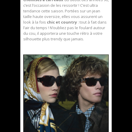
c’est l’occasion de les ressortir ! C’est ultra
tendance cette saison. Portées sur un jean
taille haute oversize, elles vous assurent un
look à la fois
chic et country
: tout à fait dans
l’air du temps ! N’oubliez pas le foulard autour
du cou, il apportera une touche rétro à votre
silhouette plus trendy que jamais.