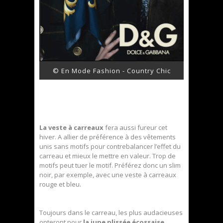
© En Mode Fashion - Country Chic
La veste à carreaux
fera aussi fureur cet
hiver. A allier de préférence à des vêtements
unis sans motifs pour contrebalancer l’effet du
carreau et mieux le mettre en valeur. Trop de
motifs peut tuer le motif. Préférez donc un slim
noir, par exemple, avec une veste à carreaux
rouge et bleu.
Toujours dans le carreau, les plus audacieuses
opteront pour
la jupe plissée écossaise
.