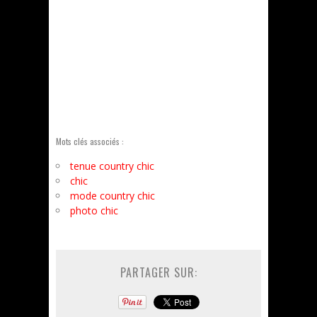
Mots clés associés :
tenue country chic
chic
mode country chic
photo chic
PARTAGER SUR: