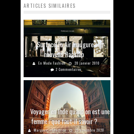
ARTICLES SIMILAIRES
Surface To Air inaugure son
nouveau flagship
En Mode Fashion
28 janvier 2010
2 Commentaires
Voyager en Inde quand on est une
femme : que faut-il savoir ?
Margaux, rédactrice
25 novembre 2020