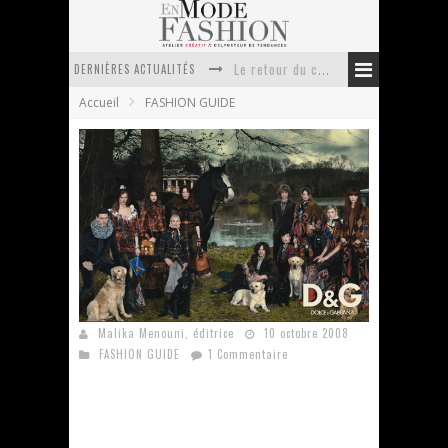
Le retour du cachemire version casual
DERNIÈRES ACTUALITÉS
Accueil
FASHION GUIDE
Doudoune pour femme : choisir la pièce idéale entre style, chaleur et durabilité
La trousse de toilette : l’accessoire indispensable de voyage
Week-end spa en automne : quel maillot de bain choisir ?
Pourquoi le costume sur mesure à Paris est un incontournable de l’élégance contemporaine ?
Anti chute cheveux homme : quelles solutions pour renforcer sa chevelure ?
Country chic : tendances Hiver 2008/09
Malika Menouni, éditrice
10 octobre 2008
FASHION GUIDE
1 Commentaire