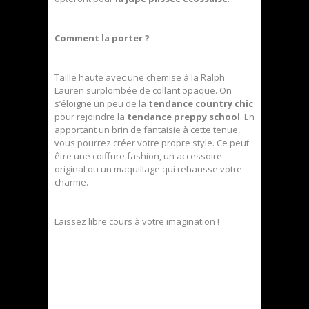
Comment la porter ?
Taille haute avec une chemise à la Ralph
Lauren surplombée de collant opaque. On
s’éloigne un peu de la
tendance country chic
pour rejoindre la
tendance preppy school
. En
apportant un brin de fantaisie à cette tenue,
vous pourrez créer votre propre style. Ce peut
être une coiffure fashion, un accessoire
original ou un maquillage qui rehausse votre
charme.
Laissez libre cours à votre imagination !