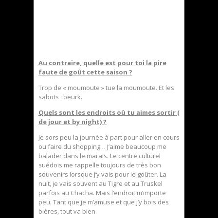
Au contraire, quelle est pour toi la pire
faute de goût cette saison ?
Trop de « moumoute » tue la moumoute. Et les
sabots : beurk.
Quels sont les endroits où tu aimes sortir (
de jour et by night) ?
Je sors peu la journée à part pour aller en cours
ou faire du shopping… J’aime beaucoup me
balader dans le marais. Le centre culturel
suédois me rappelle toujours de très bon
souvenirs lorsque j’y vais pour le goûter. La
nuit, je vais souvent au Tigre et au Truskel
parfois au Chacha. Mais l’endroit m’importe
peu. Tant que je m’amuse et que j’y bois des
bières, tout va bien.