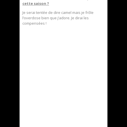
cette saison ?
Je serai tentée de dire camel mais je frôle
l’overdose bien que j’adore. Je dirai les
compensées !