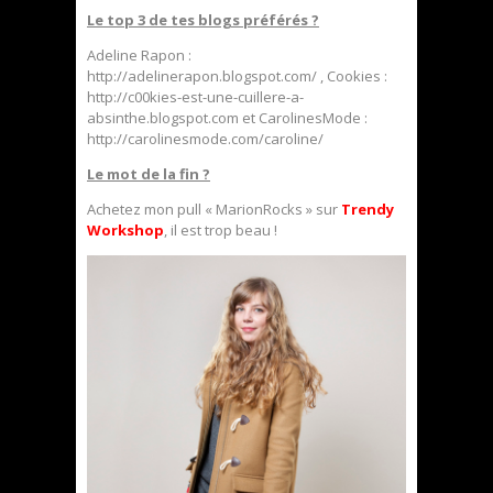
Le top 3 de tes blogs préférés ?
Adeline Rapon :
http://adelinerapon.blogspot.com/ , Cookies :
http://c00kies-est-une-cuillere-a-
absinthe.blogspot.com et CarolinesMode :
http://carolinesmode.com/caroline/
Le mot de la fin ?
Achetez mon pull « MarionRocks » sur
Trendy
Workshop
, il est trop beau !