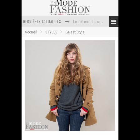
DERNIÈRES ACTUALITÉS
Doudoune pour femme : choisir la pièce idéale entre style, chaleur et durabilité
Accueil
STYLES
Guest Style
La trousse de toilette : l’accessoire indispensable de voyage
Week-end spa en automne : quel maillot de bain choisir ?
Pourquoi le costume sur mesure à Paris est un incontournable de l’élégance contemporaine ?
Anti chute cheveux homme : quelles solutions pour renforcer sa chevelure ?
Le retour du cachemire version casual
EMF invite Marion Rocks
En Mode Fashion
9 décembre 2010
Guest Style