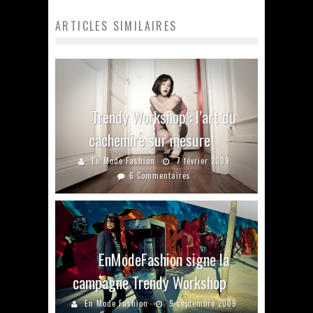
ARTICLES SIMILAIRES
Trendy Workshop : l’art du
cachemire sur mesure
En Mode Fashion
7 février 2009
6 Commentaires
EnModeFashion signe la
campagne Trendy Workshop
En Mode Fashion
9 septembre 2009