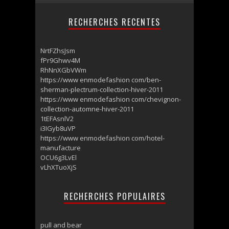
RECHERCHES RECENTES
NrtFZhsJsm
fPr9Ghwv4M
RhNnXGbVWm
https://www enmodefashion com/ben-
sherman-plectrum-collection-hiver-2011
https://www enmodefashion com/chevignon-
collection-automne-hiver-2011
1tEFAsnlV2
i3IGyb8uVP
https://www enmodefashion com/hotel-
manufacture
OCU6g3LvEl
vLhXTuoXjS
RECHERCHES POPULAIRES
pull and bear