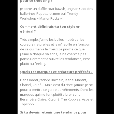
pour ce shooting ?
Je porte un duffle coat ba&sh, un jean Gap, des
ballerines Repetto et mon pull Trendy
Workshop « MarionRocks » !
Comment définirais-tu ton style en
général ?
Très simple. J’aime les belles matières, les
couleurs naturelles et je m’habille en fonction
de ce qui me va le mieux. Je pioche ce que
j’aime à chaque saisons, je ne cherche pas
particulièrement à suivre les tendances, c’est
plutôt au feeling.
Quels tes marques et créateurs préférés ?
Dans l’idéal, j’adore Balmain, Isabel Marant,
Chanel, Chloé… Mais c’est du rêve, jamais je ne
pourrai mettre ce genre de vêtements. Donc les
marques qui me font plutôt vibrer sont
Bérangère Claire, Kitsuné, The Kooples, Asos et
Topshop.
Si tu devais retenir une tendance pour