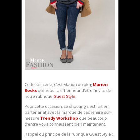
Cette semaine, c’est Marion du blog
Marion
Rocks
qui nous fait l’honneur d’être l’invité de
notre rubrique
Guest Style
.
Pour cette occasion, ce shooting s’est fait en
partenariat avec la marque de cachemire sur-
mesure
Trendy Workshop
que beaucoup
d’entre vous connaissent bien maintenant.
Rappel du principe de la rubrique Guest Style :