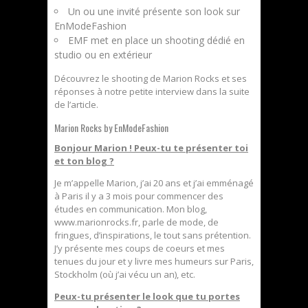
Un ou une invité présente son look sur
EnModeFashion
EMF met en place un shooting dédié en
studio ou en extérieur
Découvrez le shooting de Marion Rocks et ses
réponses à notre petite interview dans la suite
de l’article.
Marion Rocks by EnModeFashion
Bonjour Marion ! Peux-tu te présenter toi
et ton blog ?
Je m’appelle Marion, j’ai 20 ans et j’ai emménagé
à Paris il y a 3 mois pour commencer des
études en communication. Mon blog,
www.marionrocks.fr, parle de mode, de
fringues, d’inspirations, le tout sans prétention.
J’y présente mes coups de coeurs et mes
tenues du jour et y livre mes humeurs sur Paris,
Stockholm (où j’ai vécu un an), etc.
Peux-tu présenter le look que tu portes