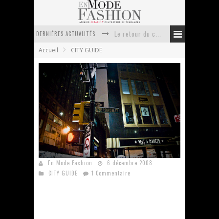
DERNIÈRES ACTUALITÉS
Doudoune pour femme : choisir la pièce idéale entre style, chaleur et durabilité
Accueil
CITY GUIDE
La trousse de toilette : l’accessoire indispensable de voyage
Week-end spa en automne : quel maillot de bain choisir ?
Pourquoi le costume sur mesure à Paris est un incontournable de l’élégance contemporaine ?
Anti chute cheveux homme : quelles solutions pour renforcer sa chevelure ?
Le retour du cachemire version casual
Evasion #2 : Welcome to New York !
En Mode Fashion
6 décembre 2008
CITY GUIDE
1 Commentaire