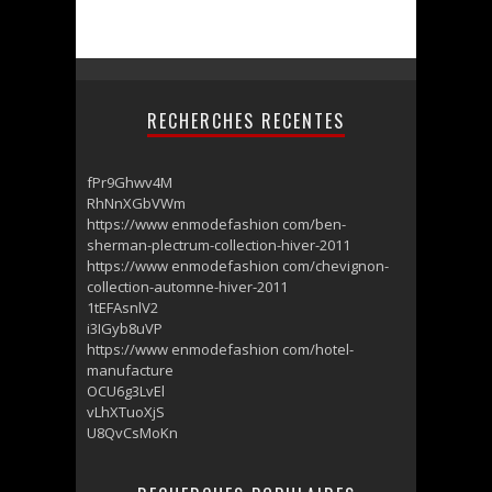
RECHERCHES RECENTES
fPr9Ghwv4M
RhNnXGbVWm
https://www enmodefashion com/ben-
sherman-plectrum-collection-hiver-2011
https://www enmodefashion com/chevignon-
collection-automne-hiver-2011
1tEFAsnlV2
i3IGyb8uVP
https://www enmodefashion com/hotel-
manufacture
OCU6g3LvEl
vLhXTuoXjS
U8QvCsMoKn