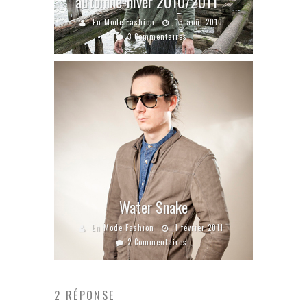
automne-hiver 2010/2011
En Mode Fashion
16 août 2010
3 Commentaires
Water Snake
En Mode Fashion
1 février 2011
2 Commentaires
2 RÉPONSE