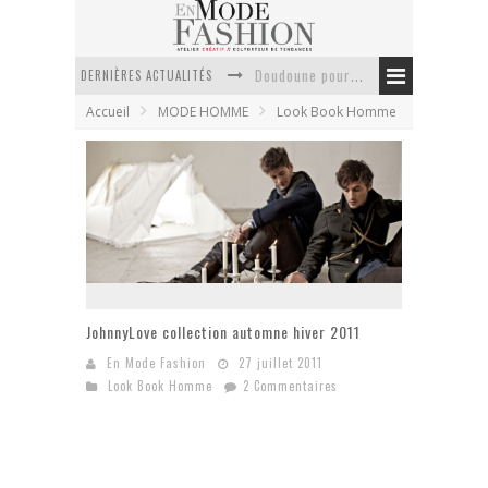
DERNIÈRES ACTUALITÉS
Doudoune pour femme : choisir la pièce idéale entre style, chaleur et durabilité
Accueil
MODE HOMME
Look Book Homme
La trousse de toilette : l’accessoire indispensable de voyage
Week-end spa en automne : quel maillot de bain choisir ?
Pourquoi le costume sur mesure à Paris est un incontournable de l’élégance contemporaine ?
Anti chute cheveux homme : quelles solutions pour renforcer sa chevelure ?
Le retour du cachemire version casual
JohnnyLove collection automne hiver 2011
En Mode Fashion
27 juillet 2011
Look Book Homme
2 Commentaires