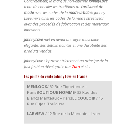
Concrètement, la marque norvégienne
JohnnyLove
tente de concilier les traditions de l’
artisanat de
mode
avec les codes de la
mode urbaine
. Johnny
Love mixe ainsi les codes de la mode streetwear
avec des procédés de fabrication et des matériaux
innovants.
JohnnyLove
met en avant une ligne masculine
élégante, des détails pointus et une durabilité des
produits vendus.
JohnnyLove
s’oppose strictement au principe de la
fast fashion développée par
Zara
et cie.
Les points de vente Johnny Love en France
MENLOOK
/ 62 Rue Tiquetonne –
Paris
BOUTIQUE HOMME
/ 32 Rue des
Blancs Manteaux – Paris
LE COULOIR
/ 15
Rue Cujas, Toulouse
LABVIEW
/ 12 Rue de la Monnaie – Lyon