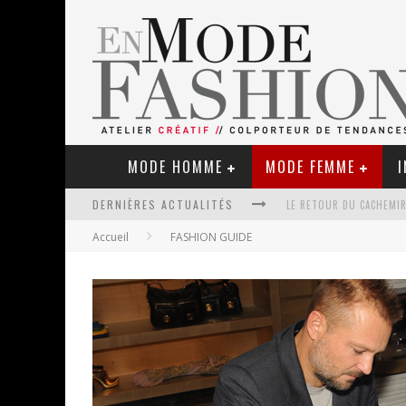
MODE HOMME
MODE FEMME
I
LE RETOUR DU CACHEMIR
DERNIÈRES ACTUALITÉS
Accueil
FASHION GUIDE