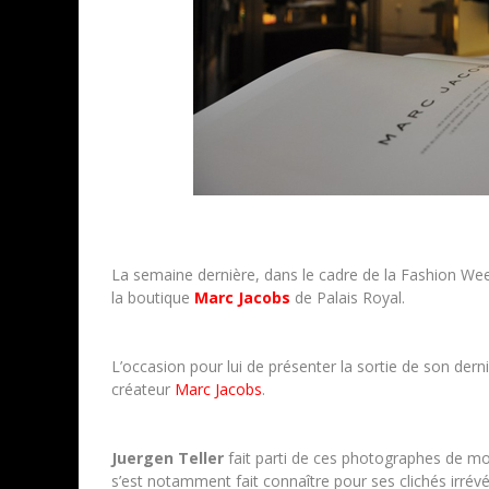
La semaine dernière, dans le cadre de la Fashion We
la boutique
Marc Jacobs
de Palais Royal.
L’occasion pour lui de présenter la sortie de son der
créateur
Marc Jacobs
.
Juergen Teller
fait parti de ces photographes de m
s’est notamment fait connaître pour ses clichés irré