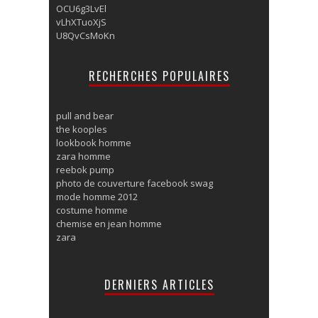
OCU6g3LvEl
vLhXTuoXjS
U8QvCsMoKn
RECHERCHES POPULAIRES
pull and bear
the kooples
lookbook homme
zara homme
reebok pump
photo de couverture facebook swag
mode homme 2012
costume homme
chemise en jean homme
zara
DERNIERS ARTICLES