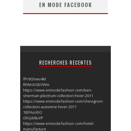
EN MODE FACEBOOK
RECHERCHES RECENTES
fPr9Ghwv4M
RhNnXGbVWm
https://www enmodefashion com/ben-
sherman-plectrum-collection-hiver-2011
https://www enmodefashion com/chevignon-
collection-automne-hiver-2011
1tEFAsnlV2
i3IGyb8uVP
https://www enmodefashion com/hotel-
manufacture