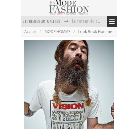
DERNIÈRES ACTUALITÉS
Doudoune pour femme : choisir la pièce idéale entre style, chaleur et durabilité
Accueil
MODE HOMME
Look Book Homme
La trousse de toilette : l’accessoire indispensable de voyage
Week-end spa en automne : quel maillot de bain choisir ?
Pourquoi le costume sur mesure à Paris est un incontournable de l’élégance contemporaine ?
Anti chute cheveux homme : quelles solutions pour renforcer sa chevelure ?
Le retour du cachemire version casual
LABRAT – une découverte de la mode
japonaise
En Mode Fashion
2 janvier 2012
Look Book Homme