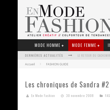
MODE HOMME
MODE FEMME
I
DERNIÈRES ACTUALITÉS
LE RETOUR DU CACHEMIR
Accueil
FASHION GUIDE
Les chroniques de Sandra #2
En Mode Fashion
30 novembre 2008
FA