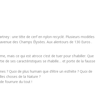
rtney : une tête de cerf en nylon recyclé. Plusieurs modèles
6 avenue des Champs Élysées. Aux alentours de 130 Euros .
e, mais ce qui est atroce c’est de tuer pour s’habiller. Que
ie de ses caractéristiques se rhabille… et porte de la fausse
nes ? Quoi de plus humain que d’être un esthète ? Quoi de
lles choses de la Nature ?
de fourrure du tout !