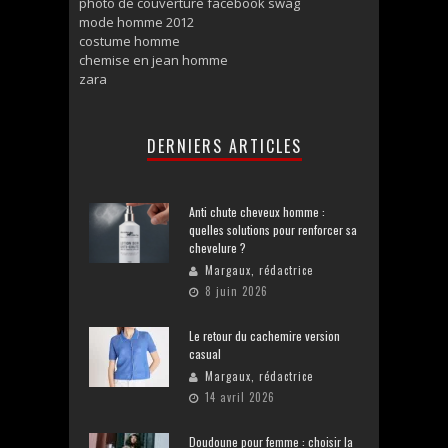
photo de couverture facebook swag
mode homme 2012
costume homme
chemise en jean homme
zara
DERNIERS ARTICLES
Anti chute cheveux homme :
quelles solutions pour renforcer sa
chevelure ?
Margaux, rédactrice
8 juin 2026
Le retour du cachemire version
casual
Margaux, rédactrice
14 avril 2026
Doudoune pour femme : choisir la