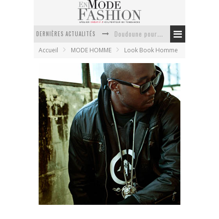
DERNIÈRES ACTUALITÉS
Doudoune pour femme : choisir la pièce idéale entre style, chaleur et durabilité
Accueil
MODE HOMME
Look Book Homme
La trousse de toilette : l’accessoire indispensable de voyage
Week-end spa en automne : quel maillot de bain choisir ?
Pourquoi le costume sur mesure à Paris est un incontournable de l’élégance contemporaine ?
Anti chute cheveux homme : quelles solutions pour renforcer sa chevelure ?
Le retour du cachemire version casual
LRG – collection printemps été 2012
En Mode Fashion
31 janvier 2012
Look Book Homme