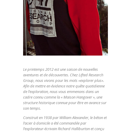
Le printemps 2012 est une saison de nouvelles
aventures et de découvertes. Chez Lifted Research
Group, nous vivons pour les mots «explorer plus».
Afin de mettre en évidence notre quête quotidienne
de l’exploration, nous vous emmenons dans un
cadre connu comme la « Maison Hangover », une
structure historique connue pour être en avance sur
son temps.
Construit en 1938 par William Alexander, le béton et
l’acier à domicile a été commandée par
l’explorateur-écrivain Richard Halliburton et conçu