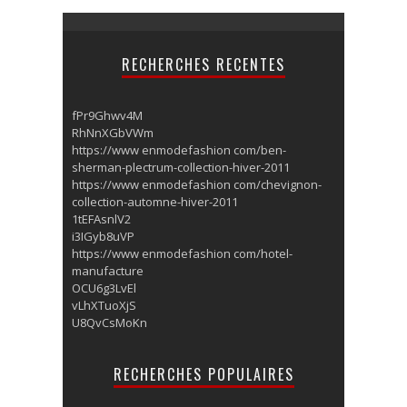
RECHERCHES RECENTES
fPr9Ghwv4M
RhNnXGbVWm
https://www enmodefashion com/ben-
sherman-plectrum-collection-hiver-2011
https://www enmodefashion com/chevignon-
collection-automne-hiver-2011
1tEFAsnlV2
i3IGyb8uVP
https://www enmodefashion com/hotel-
manufacture
OCU6g3LvEl
vLhXTuoXjS
U8QvCsMoKn
RECHERCHES POPULAIRES