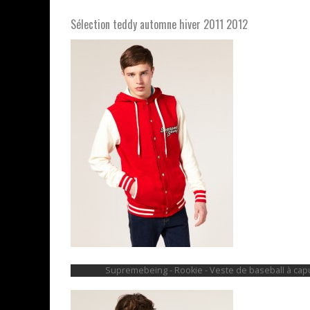
Sélection teddy automne hiver 2011 2012
Supremebeing - Rookie - Veste de baseball à ca