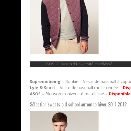
ASOS - Blouson d'université matelassé
Supremebeing
– Rookie – Veste de baseball à cap
Lyle & Scott
– Veste de baseball molletonnée –
Disp
ASOS
– Blouson d’université matelassé –
Disponible 
Sélection sweats old school automne hiver 2011 2012