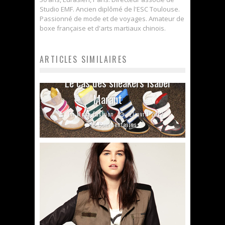
Studio EMF. Ancien diplômé de l'ESC Toulouse.
Passionné de mode et de voyages. Amateur de
boxe française et d'arts martiaux chinois.
ARTICLES SIMILAIRES
Le cas des sneakers Isabel
Marant
En Mode Fashion
21 avril 2012
9 Commentaires