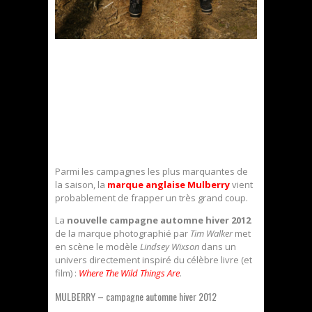
Parmi les campagnes les plus marquantes de
la saison, la
marque anglaise Mulberry
vient
probablement de frapper un très grand coup.
La
nouvelle campagne automne hiver 2012
de la marque photographié par
Tim Walker
met
en scène le modèle
Lindsey Wixson
dans un
univers directement inspiré du célèbre livre (et
film) :
Where The Wild Things Are
.
MULBERRY – campagne automne hiver 2012