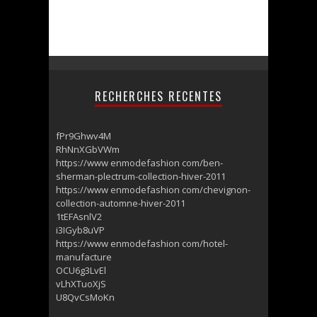
RECHERCHES RECENTES
fPr9Ghwv4M
RhNnXGbVWm
https://www enmodefashion com/ben-
sherman-plectrum-collection-hiver-2011
https://www enmodefashion com/chevignon-
collection-automne-hiver-2011
1tEFAsnlV2
i3IGyb8uVP
https://www enmodefashion com/hotel-
manufacture
OCU6g3LvEl
vLhXTuoXjS
U8QvCsMoKn