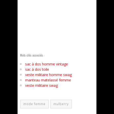
Mots clés associés :
sac à dos homme vintage
sac à dos toile
veste militaire homme swag
manteau matelassé femme
veste militaire swag
mode femme
mulberry