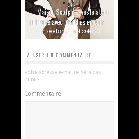
Maison Scotch – Veste style
militaire avec manches en cuir
En Mode Fashion
4 octobre 2011
LAISSER UN COMMENTAIRE
Votre adresse e-mail ne sera pas
publié.
Commentaire