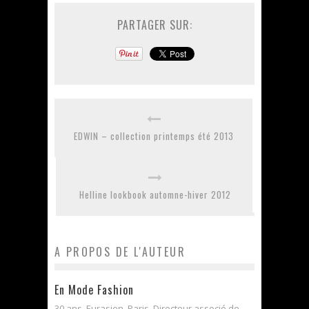
PARTAGER SUR:
EDWIN – collection printemps été 2013
Helline lookbook automne-hiver 2012
A PROPOS DE L'AUTEUR
En Mode Fashion
30 ans, Eurasien, Paris. Directeur associé de