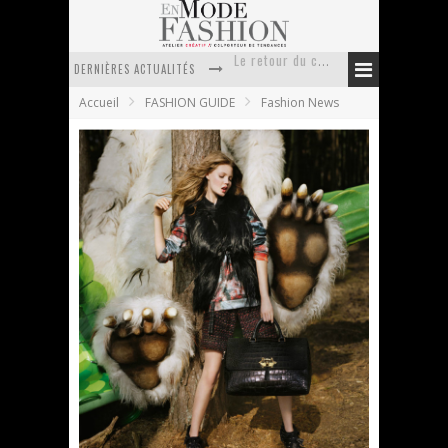
DERNIÈRES ACTUALITÉS
Doudoune pour femme : choisir la pièce idéale entre style, chaleur et durabilité
Accueil
FASHION GUIDE
Fashion News
La trousse de toilette : l’accessoire indispensable de voyage
Week-end spa en automne : quel maillot de bain choisir ?
Pourquoi le costume sur mesure à Paris est un incontournable de l’élégance contemporaine ?
Anti chute cheveux homme : quelles solutions pour renforcer sa chevelure ?
Le retour du cachemire version casual
MULBERRY – campagne automne hiver 2012
En Mode Fashion
6 juillet 2012
Fashion News