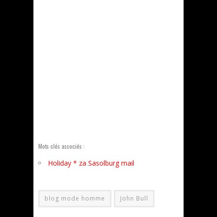
Mots clés associés :
Holiday * za Sasolburg mail
blog mode homme
John Bull