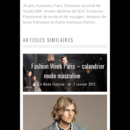
30 ans, Eurasien, Paris. Directeur associé de
Studio EMF. Ancien diplômé de l'ESC Toulouse.
Passionné de mode et de voyages. Amateur de
boxe française et d'arts martiaux chinois.
ARTICLES SIMILAIRES
Fashion Week Paris – calendrier
mode masculine
En Mode Fashion
2 janvier 2012