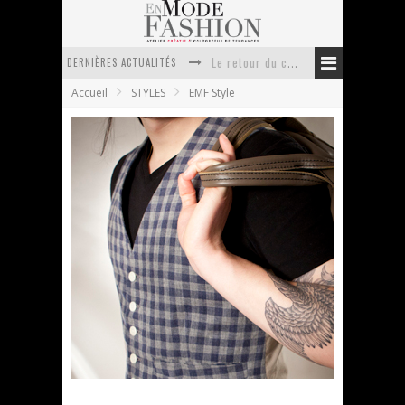
DERNIÈRES ACTUALITÉS
Doudoune pour femme : choisir la pièce idéale entre style, chaleur et durabilité
Accueil
STYLES
EMF Style
La trousse de toilette : l’accessoire indispensable de voyage
Week-end spa en automne : quel maillot de bain choisir ?
Pourquoi le costume sur mesure à Paris est un incontournable de l’élégance contemporaine ?
Anti chute cheveux homme : quelles solutions pour renforcer sa chevelure ?
Le retour du cachemire version casual
Need some holidays
En Mode Fashion
10 janvier 2011
EMF Style
1 Commentaire