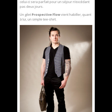
celui-ci sera parfait pour un séjour n’excédant
pas deux jours.
Un gilet
Prospective Flow
vient habiller, quant
à lui, un simple tee-shirt.