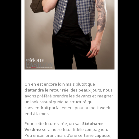
On en est encore loin mais plutôt que
d’attendre le retour réel des beaux jours, nous
avons préféré prendre les devants et imaginer
un look casual quoique structuré qui
conviendrait parfaitement pour un petit week-
end à la mer.
Pour cette future virée, un sac
Stéphane
Verdino
sera notre futur fidèle compagnon.
Peu encombrant mais d’une certaine capacité,