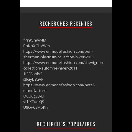
RECHERCHES RECENTES
fPr9Ghwv4M
RhNnXGbVWm
https://www enmodefashion com/ben-
sherman-plectrum-collection-hiver-2011
https://www enmodefashion com/chevignon-
collection-automne-hiver-2011
1tEFAsnlV2
i3IGyb8uVP
https://www enmodefashion com/hotel-
manufacture
OCU6g3LvEl
vLhXTuoXjS
U8QvCsMoKn
RECHERCHES POPULAIRES