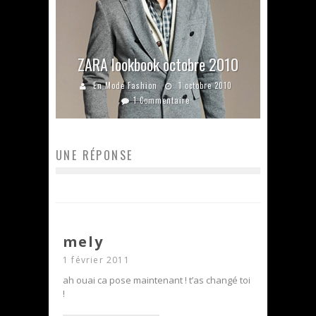
ZARA lookbook octobre 2010
En Mode Fashion
1 octobre 2010
1 Commentaire
UNE RÉPONSE
mely
1 février 2011
ah ouai ca pose maintenant ! t’as changé toi
!