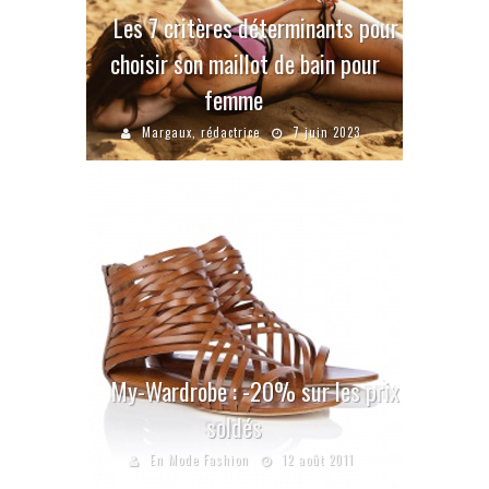
Les 7 critères déterminants pour
choisir son maillot de bain pour
femme
Margaux, rédactrice
7 juin 2023
My-Wardrobe : -20% sur les prix
soldés
En Mode Fashion
12 août 2011