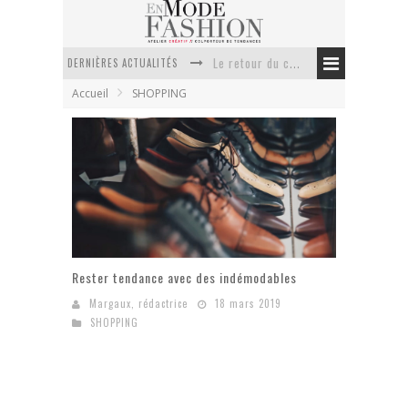
DERNIÈRES ACTUALITÉS
Le retour du cachemire version casual
Accueil
SHOPPING
Doudoune pour femme : choisir la pièce idéale entre style, chaleur et durabilité
La trousse de toilette : l’accessoire indispensable de voyage
Week-end spa en automne : quel maillot de bain choisir ?
Pourquoi le costume sur mesure à Paris est un incontournable de l’élégance contemporaine ?
Anti chute cheveux homme : quelles solutions pour renforcer sa chevelure ?
Rester tendance avec des indémodables
Margaux, rédactrice
18 mars 2019
SHOPPING