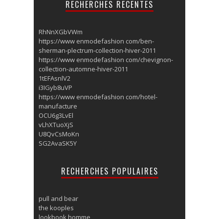
RECHERCHES RECENTES
RhNnXGbVWm
https://www enmodefashion com/ben-
sherman-plectrum-collection-hiver-2011
https://www enmodefashion com/chevignon-
collection-automne-hiver-2011
1tEFAsnlV2
i3IGyb8uVP
https://www enmodefashion com/hotel-
manufacture
OCU6g3LvEl
vLhXTuoXjS
U8QvCsMoKn
SG2AvaSK5Y
RECHERCHES POPULAIRES
pull and bear
the kooples
lookbook homme