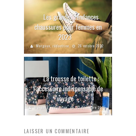
Les grandes tendances
chaussures pour femmes en
2023
Margaux, rédactrice
26 octobre 2022
La trousse de toilette :
l’accessoire indispensable de
voyage
Margaux, rédactrice
23 décembre 2025
LAISSER UN COMMENTAIRE