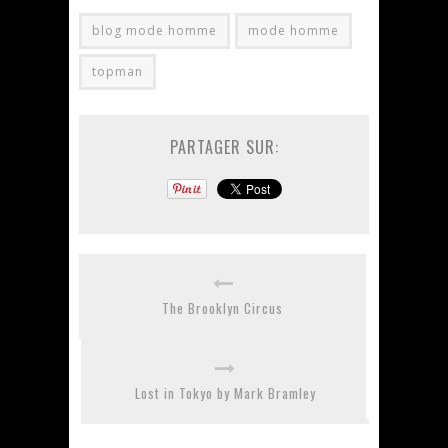
blog mode homme
mode homme
topman
PARTAGER SUR:
The Brooklyn Circus
Lost in Tokyo by Mark Bramley