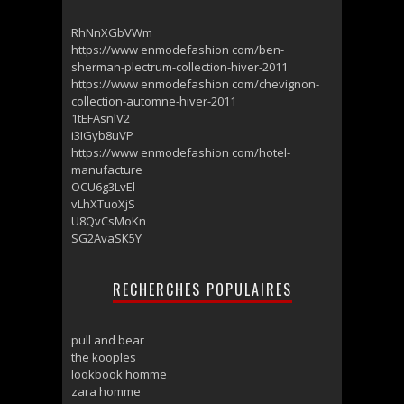
RhNnXGbVWm
https://www enmodefashion com/ben-
sherman-plectrum-collection-hiver-2011
https://www enmodefashion com/chevignon-
collection-automne-hiver-2011
1tEFAsnlV2
i3IGyb8uVP
https://www enmodefashion com/hotel-
manufacture
OCU6g3LvEl
vLhXTuoXjS
U8QvCsMoKn
SG2AvaSK5Y
RECHERCHES POPULAIRES
pull and bear
the kooples
lookbook homme
zara homme