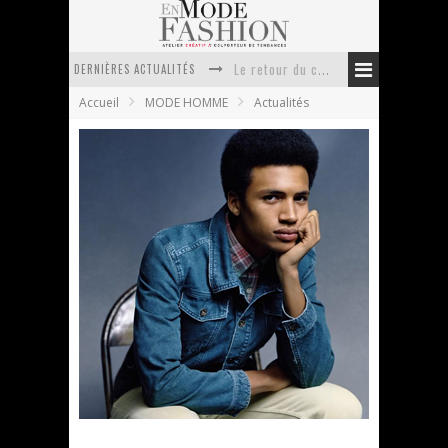
DERNIÈRES ACTUALITÉS
Doudoune pour femme : choisir la pièce idéale entre style, chaleur et durabilité
Accueil
MODE HOMME
Actualités
La trousse de toilette : l’accessoire indispensable de voyage
Week-end spa en automne : quel maillot de bain choisir ?
Pourquoi le costume sur mesure à Paris est un incontournable de l’élégance contemporaine ?
Anti chute cheveux homme : quelles solutions pour renforcer sa chevelure ?
Le retour du cachemire version casual
TOPMAN campagne printemps été 2012
En Mode Fashion
9 janvier 2012
Actualités