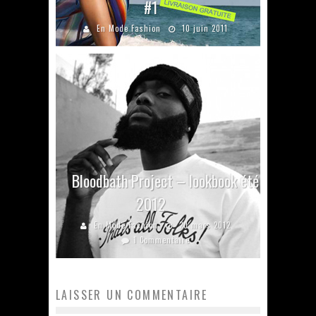
#1
En Mode Fashion
10 juin 2011
Bloodbath Project – lookbook été
2012
En Mode Fashion
20 mars 2012
1 Commentaire
LAISSER UN COMMENTAIRE