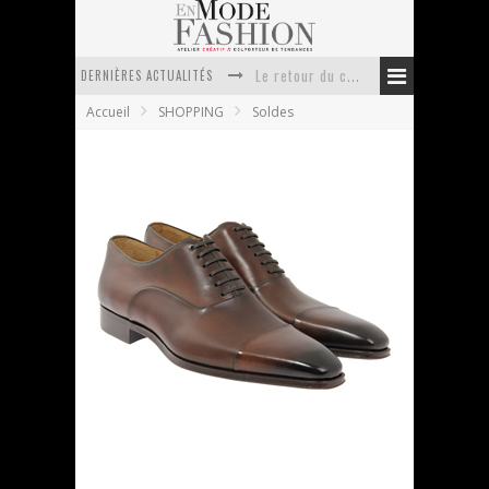
DERNIÈRES ACTUALITÉS
Le retour du cachemire version casual
Accueil
SHOPPING
Soldes
Doudoune pour femme : choisir la pièce idéale entre style, chaleur et durabilité
La trousse de toilette : l’accessoire indispensable de voyage
Week-end spa en automne : quel maillot de bain choisir ?
Pourquoi le costume sur mesure à Paris est un incontournable de l’élégance contemporaine ?
Anti chute cheveux homme : quelles solutions pour renforcer sa chevelure ?
Une paire de Richelieu Magnanni à -60%
En Mode Fashion
10 juillet 2011
Soldes