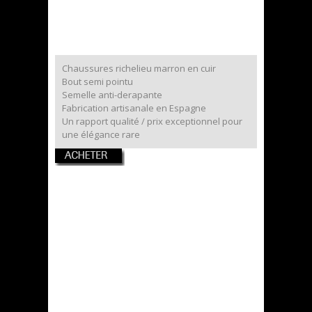
Chaussures richelieu marron en cuir
Bout semi pointu
Semelle anti-derapante
Fabrication artisanale en Espagne
Un rapport qualité / prix exceptionnel pour
une élégance rare