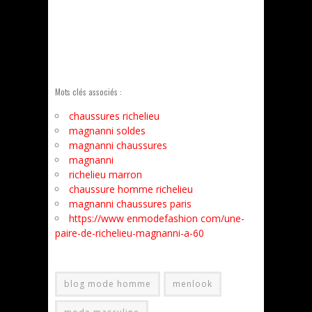
Mots clés associés :
chaussures richelieu
magnanni soldes
magnanni chaussures
magnanni
richelieu marron
chaussure homme richelieu
magnanni chaussures paris
https://www enmodefashion com/une-
paire-de-richelieu-magnanni-a-60
blog mode homme
menlook