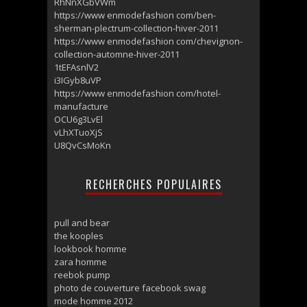
RhNnXGbVWm
https://www enmodefashion com/ben-
sherman-plectrum-collection-hiver-2011
https://www enmodefashion com/chevignon-
collection-automne-hiver-2011
1tEFAsnlV2
i3IGyb8uVP
https://www enmodefashion com/hotel-
manufacture
OCU6g3LvEl
vLhXTuoXjS
U8QvCsMoKn
RECHERCHES POPULAIRES
pull and bear
the kooples
lookbook homme
zara homme
reebok pump
photo de couverture facebook swag
mode homme 2012