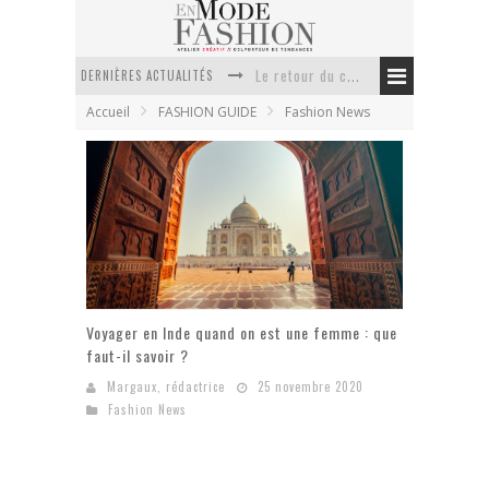
DERNIÈRES ACTUALITÉS
Le retour du cachemire version casual
Accueil
FASHION GUIDE
Fashion News
Doudoune pour femme : choisir la pièce idéale entre style, chaleur et durabilité
La trousse de toilette : l’accessoire indispensable de voyage
Week-end spa en automne : quel maillot de bain choisir ?
Pourquoi le costume sur mesure à Paris est un incontournable de l’élégance contemporaine ?
Anti chute cheveux homme : quelles solutions pour renforcer sa chevelure ?
Voyager en Inde quand on est une femme : que
faut-il savoir ?
Margaux, rédactrice
25 novembre 2020
Fashion News