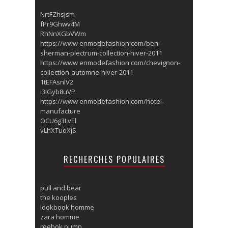
NrtFZhsJsm
fPr9Ghwv4M
RhNnXGbVWm
https://www enmodefashion com/ben-
sherman-plectrum-collection-hiver-2011
https://www enmodefashion com/chevignon-
collection-automne-hiver-2011
1tEFAsnlV2
i3IGyb8uVP
https://www enmodefashion com/hotel-
manufacture
OCU6g3LvEl
vLhXTuoXjS
RECHERCHES POPULAIRES
pull and bear
the kooples
lookbook homme
zara homme
reebok pump