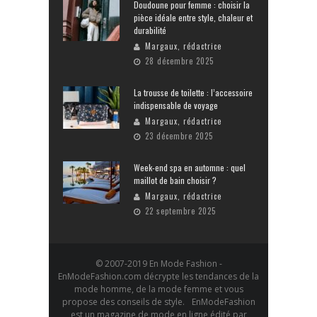
Doudoune pour femme : choisir la
pièce idéale entre style, chaleur et
durabilité
Margaux, rédactrice
28 décembre 2025
La trousse de toilette : l’accessoire
indispensable de voyage
Margaux, rédactrice
23 décembre 2025
Week-end spa en automne : quel
maillot de bain choisir ?
Margaux, rédactrice
22 septembre 2025
© 2007-2019 En Mode Fashion -
EnModeFashion.com décrypte les tendances de la
mode homme, de la mode femme et vous
propose des conseils de style. EnModeFashion
est un magazine de mode en ligne édité par