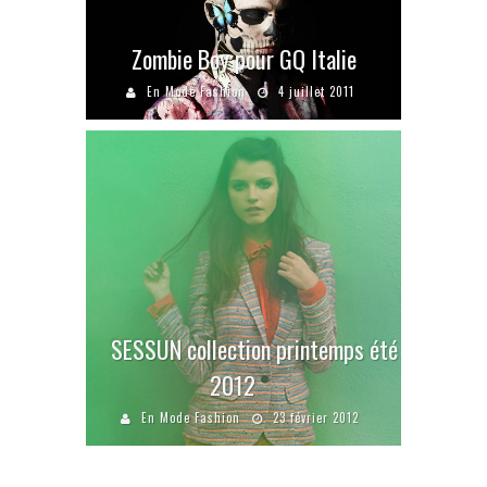
Zombie Boy pour GQ Italie
En Mode Fashion
4 juillet 2011
SESSUN collection printemps été
2012
En Mode Fashion
23 février 2012