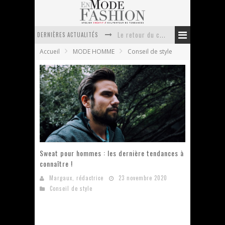
DERNIÈRES ACTUALITÉS
Le retour du cachemire version casual
Accueil
MODE HOMME
Conseil de style
Doudoune pour femme : choisir la pièce idéale entre style, chaleur et durabilité
La trousse de toilette : l’accessoire indispensable de voyage
Week-end spa en automne : quel maillot de bain choisir ?
Pourquoi le costume sur mesure à Paris est un incontournable de l’élégance contemporaine ?
Anti chute cheveux homme : quelles solutions pour renforcer sa chevelure ?
Sweat pour hommes : les dernière tendances à
connaître !
Margaux, rédactrice
23 novembre 2020
Conseil de style