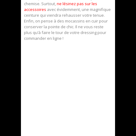
chemise. Surtout,
ne lésinez pas sur les
accessoires
avec évidemment, une magnifique
ceinture qui viendra rehausser votre tenue.
Enfin, on pense à des mocassins en cuir pour
conserver la pointe de chic. Il ne vous reste
plus qu’à faire le tour de votre dressing pour
commander en ligne !