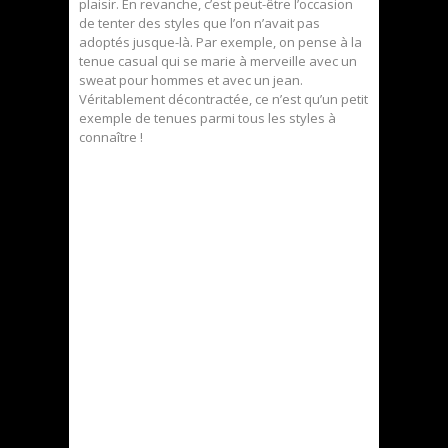
plaisir. En revanche, c’est peut-être l’occasion
de tenter des styles que l’on n’avait pas
adoptés jusque-là. Par exemple, on pense à la
tenue casual qui se marie à merveille avec un
sweat pour hommes et avec un jean.
Véritablement décontractée, ce n’est qu’un petit
exemple de tenues parmi tous les styles à
connaître !