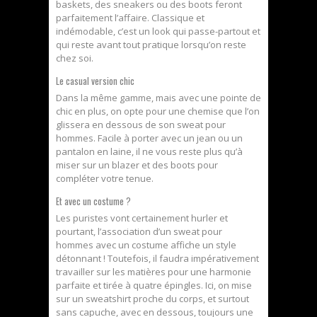
baskets, des sneakers ou des boots feront
parfaitement l’affaire. Classique et
indémodable, c’est un look qui passe-partout et
qui reste avant tout pratique lorsqu’on reste
chez soi.
Le casual version chic
Dans la même gamme, mais avec une pointe de
chic en plus, on opte pour une chemise que l’on
glissera en dessous de son sweat pour
hommes. Facile à porter avec un jean ou un
pantalon en laine, il ne vous reste plus qu’à
miser sur un blazer et des boots pour
compléter votre tenue.
Et avec un costume ?
Les puristes vont certainement hurler et
pourtant, l’association d’un sweat pour
hommes avec un costume affiche un style
détonnant ! Toutefois, il faudra impérativement
travailler sur les matières pour une harmonie
parfaite et tirée à quatre épingles. Ici, on mise
sur un sweatshirt proche du corps, et surtout
sans capuche, avec en dessous, toujours une