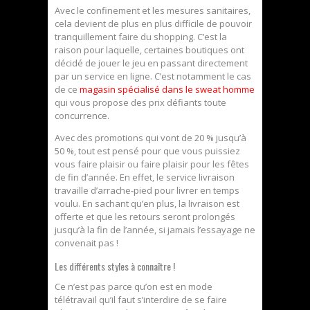
Avec le confinement et les mesures sanitaires,
cela devient de plus en plus difficile de pouvoir
tranquillement faire du shopping. C’est la
raison pour laquelle, certaines boutiques ont
décidé de jouer le jeu en passant directement
par un service en ligne. C’est notamment le cas
de ce
magasin spécialisé dans le sweat homme
qui vous propose des prix défiants toute
concurrence.
Avec des promotions qui vont de 20 % jusqu’à
50 %, tout est pensé pour que vous puissiez
vous faire plaisir ou faire plaisir pour les fêtes
de fin d’année. En effet, le service livraison
travaille d’arrache-pied pour livrer en temps
voulu. En sachant qu’en plus, la livraison est
offerte et que les retours seront prolongés
jusqu’à la fin de l’année, si jamais l’essayage ne
convenait pas !
Les différents styles à connaître !
Ce n’est pas parce qu’on est en mode
télétravail qu’il faut s’interdire de se faire