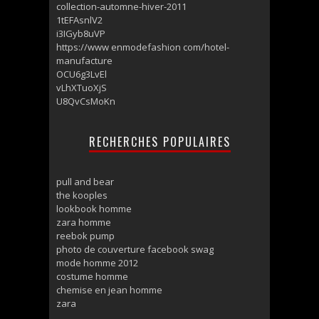
collection-automne-hiver-2011
1tEFAsnlV2
i3IGyb8uVP
https://www enmodefashion com/hotel-
manufacture
OCU6g3LvEl
vLhXTuoXjS
U8QvCsMoKn
RECHERCHES POPULAIRES
pull and bear
the kooples
lookbook homme
zara homme
reebok pump
photo de couverture facebook swag
mode homme 2012
costume homme
chemise en jean homme
zara