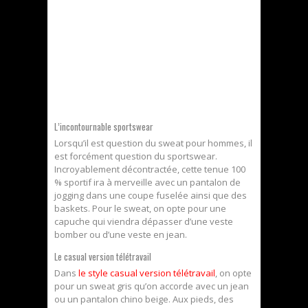
L’incontournable sportswear
Lorsqu’il est question du sweat pour hommes, il
est forcément question du sportswear.
Incroyablement décontractée, cette tenue 100
% sportif ira à merveille avec un pantalon de
jogging dans une coupe fuselée ainsi que des
baskets. Pour le sweat, on opte pour une
capuche qui viendra dépasser d’une veste
bomber ou d’une veste en jean.
Le casual version télétravail
Dans
le style casual version télétravail
, on opte
pour un sweat gris qu’on accorde avec un jean
ou un pantalon chino beige. Aux pieds, des