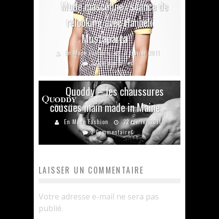
Mode masculine : séance de
relooking avec Hanneli
Mustaparta
En Mode Fashion
8 février 2011
3 Commentaires
Quoddy – les chaussures
cousues main made in Maine
En Mode Fashion
22 février 2011
2 Commentaires
LAISSER UN COMMENTAIRE
Votre adresse e-mail ne sera pas
publié.