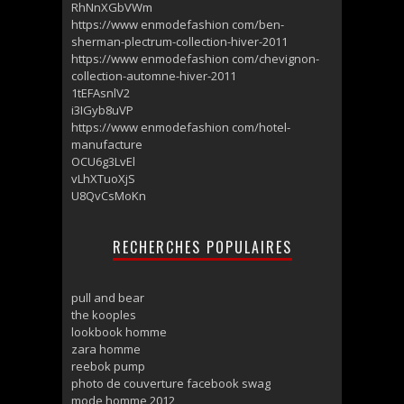
RhNnXGbVWm
https://www enmodefashion com/ben-
sherman-plectrum-collection-hiver-2011
https://www enmodefashion com/chevignon-
collection-automne-hiver-2011
1tEFAsnlV2
i3IGyb8uVP
https://www enmodefashion com/hotel-
manufacture
OCU6g3LvEl
vLhXTuoXjS
U8QvCsMoKn
RECHERCHES POPULAIRES
pull and bear
the kooples
lookbook homme
zara homme
reebok pump
photo de couverture facebook swag
mode homme 2012