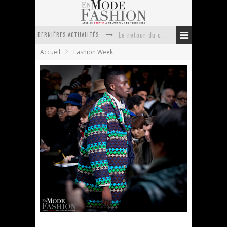
DERNIÈRES ACTUALITÉS
Doudoune pour femme : choisir la pièce idéale entre style, chaleur et durabilité
Accueil
Fashion Week
La trousse de toilette : l’accessoire indispensable de voyage
Week-end spa en automne : quel maillot de bain choisir ?
Pourquoi le costume sur mesure à Paris est un incontournable de l’élégance contemporaine ?
Anti chute cheveux homme : quelles solutions pour renforcer sa chevelure ?
Le retour du cachemire version casual
Walter Van Beirendonck – Automne Hiver 2011-
2012
En Mode Fashion
25 janvier 2011
Fashion Week