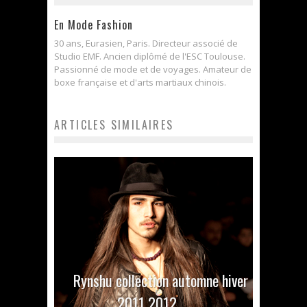
En Mode Fashion
30 ans, Eurasien, Paris. Directeur associé de
Studio EMF. Ancien diplômé de l'ESC Toulouse.
Passionné de mode et de voyages. Amateur de
boxe française et d'arts martiaux chinois.
ARTICLES SIMILAIRES
Rynshu collection automne hiver
2011 2012