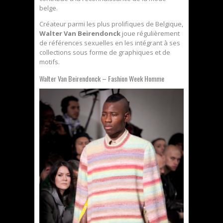
belge.
Créateur parmi les plus prolifiques de Belgique,
Walter Van Beirendonck
joue régulièrement
de références sexuelles en les intégrant à ses
collections sous forme de graphiques et de
motifs.
Walter Van Beirendonck – Fashion Week Homme