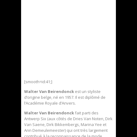
[smooth=id:41;]
Walter Van Beirendonck
est un styliste
d’origine belge, né en 1957. Il est diplômé de
l’Académie Royale d’Anvers.
Walter Van Beirendonck
fait parti des
Antwerp Six (aux côtés de Dries Van Noten, Dirk
Van Saene, Dirk Bikkembergs, Marina Yee et
Ann Demeulemeester) qui ont très largement
contribué à la reconnaissance de la mode