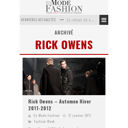
DERNIÈRES ACTUALITÉS
Le retour du cachemire version casual
Doudoune pour femme : choisir la pièce idéale entre style, chaleur et durabilité
ARCHIVÉ
RICK OWENS
La trousse de toilette : l’accessoire indispensable de voyage
Week-end spa en automne : quel maillot de bain choisir ?
Pourquoi le costume sur mesure à Paris est un incontournable de l’élégance contemporaine ?
Anti chute cheveux homme : quelles solutions pour renforcer sa chevelure ?
Rick Owens – Automne Hiver
2011-2012
En Mode Fashion
21 janvier 2011
Fashion Week