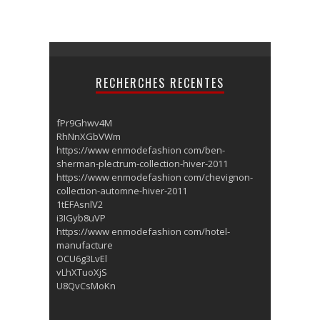
RECHERCHES RECENTES
fPr9Ghwv4M
RhNnXGbVWm
https://www enmodefashion com/ben-
sherman-plectrum-collection-hiver-2011
https://www enmodefashion com/chevignon-
collection-automne-hiver-2011
1tEFAsnlV2
i3IGyb8uVP
https://www enmodefashion com/hotel-
manufacture
OCU6g3LvEl
vLhXTuoXjS
U8QvCsMoKn