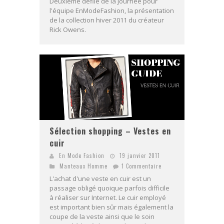
Deuxième défilé de la journée pour
l'équipe EnModeFashion, la présentation
de la collection hiver 2011 du créateur
Rick Owens.
Sélection shopping – Vestes en
cuir
En Mode Fashion
19 janvier 2011
Manteaux Homme
1 Commentaire
L'achat d'une veste en cuir est un
passage obligé quoique parfois difficile
à réaliser sur Internet. Le cuir employé
est important bien sûr mais également la
coupe de la veste ainsi que le soin