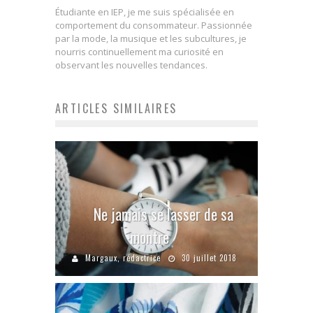
Étudiante en IEP, je me suis spécialisée en
comportement du consommateur. Passionnée
par la mode, la musique et les subcultures, je
nourris continuellement ma curiosité en
observant les nouvelles tendances.
ARTICLES SIMILAIRES
Ne jamais se lasser de sa
montre
Margaux, rédactrice
30 juillet 2018