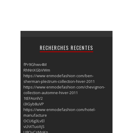
RECHERCHES RECENTES
fPr9Ghwv4M
RhNnXGbVWm
https://www enmodefashion com/ben-
sherman-plectrum-collection-hiver-2011
https://www enmodefashion com/chevignon-
collection-automne-hiver-2011
1tEFAsnlV2
i3IGyb8uVP
https://www enmodefashion com/hotel-
manufacture
OCU6g3LvEl
vLhXTuoXjS
U8QvCsMoKn