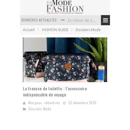
DERNIÈRES ACTUALITÉS
Le retour du cachemire version casual
Accueil
FASHION GUIDE
Dossiers Mode
Doudoune pour femme : choisir la pièce idéale entre style, chaleur et durabilité
La trousse de toilette : l’accessoire indispensable de voyage
Week-end spa en automne : quel maillot de bain choisir ?
Pourquoi le costume sur mesure à Paris est un incontournable de l’élégance contemporaine ?
Anti chute cheveux homme : quelles solutions pour renforcer sa chevelure ?
La trousse de toilette : l’accessoire
indispensable de voyage
Margaux, rédactrice
23 décembre 2025
Dossiers Mode