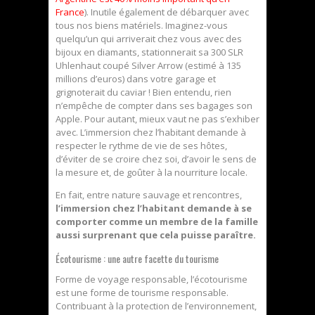
France
). Inutile également de débarquer avec
tous nos biens matériels. Imaginez-vous
quelqu’un qui arriverait chez vous avec des
bijoux en diamants, stationnerait sa 300 SLR
Uhlenhaut coupé Silver Arrow (estimé à 135
millions d’euros) dans votre garage et
grignoterait du caviar ! Bien entendu, rien
n’empêche de compter dans ses bagages son
Apple. Pour autant, mieux vaut ne pas s’exhiber
avec. L’immersion chez l’habitant demande à
respecter le rythme de vie de ses hôtes,
d’éviter de se croire chez soi, d’avoir le sens de
la mesure et, de goûter à la nourriture locale.
En fait, entre nature sauvage et rencontres,
l’immersion chez l’habitant demande à se
comporter comme un membre de la famille
aussi surprenant que cela puisse paraître.
Écotourisme : une autre facette du tourisme
Forme de voyage responsable, l’écotourisme
est une forme de tourisme responsable.
Contribuant à la protection de l’environnement,