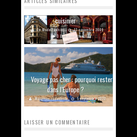
ARTICLES SIMILAIRES
Au Josefin mon banquier devient
cuisinier
En Mode Fashion
13 novembre 2009
3 Commentaires
Voyage pas cher : pourquoi rester
dans l’Europe ?
Margaux, rédactrice
5 septembre 2022
LAISSER UN COMMENTAIRE