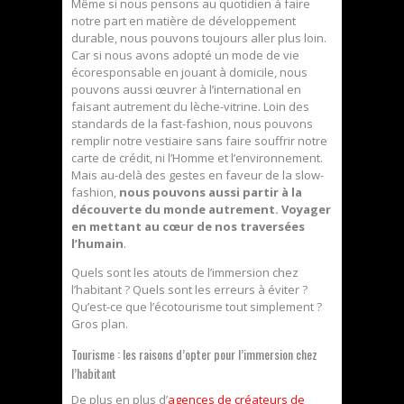
Même si nous pensons au quotidien à faire
notre part en matière de développement
durable, nous pouvons toujours aller plus loin.
Car si nous avons adopté un mode de vie
écoresponsable en jouant à domicile, nous
pouvons aussi œuvrer à l’international en
faisant autrement du lèche-vitrine. Loin des
standards de la fast-fashion, nous pouvons
remplir notre vestiaire sans faire souffrir notre
carte de crédit, ni l’Homme et l’environnement.
Mais au-delà des gestes en faveur de la slow-
fashion,
nous pouvons aussi partir à la
découverte du monde autrement. Voyager
en mettant au cœur de nos traversées
l’humain
.
Quels sont les atouts de l’immersion chez
l’habitant ? Quels sont les erreurs à éviter ?
Qu’est-ce que l’écotourisme tout simplement ?
Gros plan.
Tourisme : les raisons d’opter pour l’immersion chez
l’habitant
De plus en plus d’
agences de créateurs de