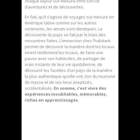
chaque séjour sur-mesure offre son lot
d’aventures et de découvertes.
En fait, qu’il s’agisse de voyages sur mesure en
Amérique latine comme sur les autres
continents, les atouts sont identiques. La
découverte du pays se fait par le biais des
rencontres faites. L’immersion chez l’habitant
permet de découvrir la manière dont les locaux
vivent réellement les locaux, de faire une
pause avec ses habitudes, de partager de
vrais instants de leur vie quotidienne, de
découvrir les facettes d’un pays de la manière
la plus authentique qu’elle soit, loin du tourisme
de masse et de ses lieux aseptisés,
occidentalisés.
En somme, c’est vivre des
expériences inoubliables, mémorables,
riches en apprentissages.