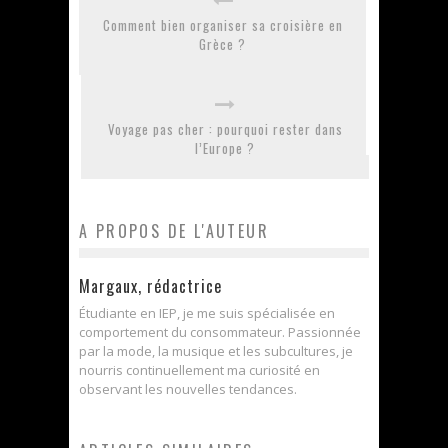
Comment bien organiser sa croisière en
Grèce ?
Voyage pas cher : pourquoi rester dans
l’Europe ?
A PROPOS DE L'AUTEUR
Margaux, rédactrice
Étudiante en IEP, je me suis spécialisée en
comportement du consommateur. Passionnée
par la mode, la musique et les subcultures, je
nourris continuellement ma curiosité en
observant les nouvelles tendances.