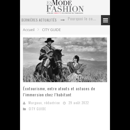
DERNIÈRES ACTUALITÉS
Anti chute cheveux homme : quelles solutions pour renforcer sa chevelure ?
Accueil
CITY GUIDE
Le retour du cachemire version casual
Doudoune pour femme : choisir la pièce idéale entre style, chaleur et durabilité
La trousse de toilette : l’accessoire indispensable de voyage
Week-end spa en automne : quel maillot de bain choisir ?
Pourquoi le costume sur mesure à Paris est un incontournable de l’élégance contemporaine ?
Écotourisme, entre atouts et astuces de
l’immersion chez l’habitant
Margaux, rédactrice
29 août 2022
CITY GUIDE