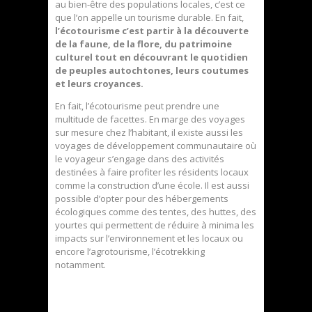
au bien-être des populations locales, c’est ce
que l’on appelle un tourisme durable. En fait,
l’écotourisme c’est partir à la découverte
de la faune, de la flore, du patrimoine
culturel tout en découvrant le quotidien
de peuples autochtones, leurs coutumes
et leurs croyances.
En fait, l’écotourisme peut prendre une
multitude de facettes. En marge des voyages
sur mesure chez l’habitant, il existe aussi les
voyages de développement communautaire où
le voyageur s’engage dans des activités
destinées à faire profiter les résidents locaux
comme la construction d’une école. Il est aussi
possible d’opter pour des hébergements
écologiques comme des tentes, des huttes, des
yourtes qui permettent de réduire à minima les
impacts sur l’environnement et les locaux ou
encore l’agrotourisme, l’écotrekking
notamment.