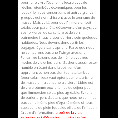
pour faire vivre l’économie locale avec de
réelles retombées économiques pour les
locaux, loin des consortiums et autres grands
groupes qui s’enrichissent avec le tourisme de
masse. Mais voilà, pour que l’immersion soit
totale, pour partir à la découverte d’un pays, de
ses folklores, de sa culture et de son
patrimoine il faut laisser derrière soin quelques
habitudes. Nous devons donc partir les
bagages légers sans aprioris. Parce que nous
ne comparons pas une Twingo avec une
Ferrari, ne faisons pas de même avec nos
modes de vie et les leurs ! Sachons aussi rester
humble en étant dans la position d’un
apprenant et non pas d’un touriste lambda
(pour cela, mieux vaut opter pour le tourisme
de masse en faisant une croisière). L’idée est
de vivre comme eux le temps du séjour pour
que l’immersion soit la plus agréable. Évitons
de parler argent d’autant que nous ne sommes
pas sur le même pied d’égalité même si nous
subissons de plein fouet les effets de l’inflation
(à titre d’information,
le coût de la vie en
Argentine est 40% moins important qu’en