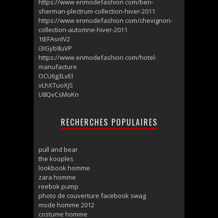
https://www enmodefashion com/ben-
sherman-plectrum-collection-hiver-2011
https://www enmodefashion com/chevignon-
collection-automne-hiver-2011
1tEFAsnlV2
i3IGyb8uVP
https://www enmodefashion com/hotel-
manufacture
OCU6g3LvEl
vLhXTuoXjS
U8QvCsMoKn
RECHERCHES POPULAIRES
pull and bear
the kooples
lookbook homme
zara homme
reebok pump
photo de couverture facebook swag
mode homme 2012
costume homme