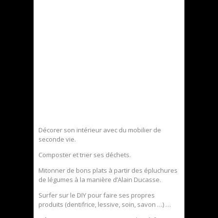
Décorer son intérieur avec du mobilier de
seconde vie.
Composter et trier ses déchets.
Mitonner de bons plats à partir des épluchures
de légumes à la manière d’Alain Ducasse.
Surfer sur le DIY pour faire ses propres
produits (dentifrice, lessive, soin, savon …) …