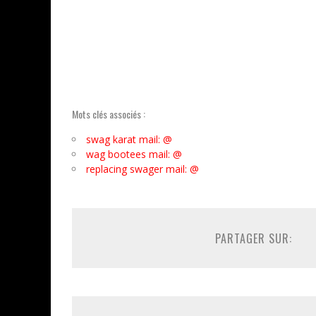
Mots clés associés :
swag karat mail: @
wag bootees mail: @
replacing swager mail: @
PARTAGER SUR: