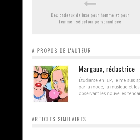
Des cadeaux de luxe pour homme et pour
femme : sélection personnalisée
A PROPOS DE L'AUTEUR
Margaux, rédactrice
Étudiante en IEP, je me suis
par la mode, la musique et les
observant les nouvelles tenda
ARTICLES SIMILAIRES