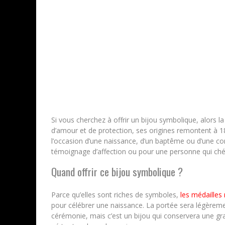
Si vous cherchez à offrir un bijou symbolique, alors l
d’amour et de protection, ses origines remontent à 18
l’occasion d’une naissance, d’un baptême ou d’une co
témoignage d’affection ou pour une personne qui chérit l
Quand offrir ce bijou symbolique ?
Parce qu’elles sont riches de symboles,
les médailles
pour célébrer une naissance. La portée sera légèrem
cérémonie, mais c’est un bijou qui conservera une gr