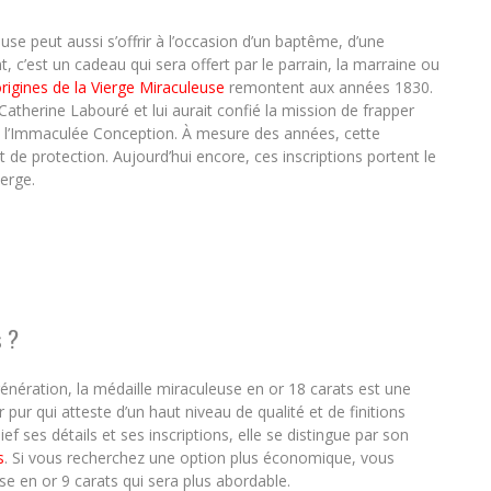
se peut aussi s’offrir à l’occasion d’un baptême, d’une
c’est un cadeau qui sera offert par le parrain, la marraine ou
rigines de la Vierge Miraculeuse
remontent aux années 1830.
Catherine Labouré et lui aurait confié la mission de frapper
nsi l’Immaculée Conception. À mesure des années, cette
de protection. Aujourd’hui encore, ces inscriptions portent le
erge.
s ?
énération, la médaille miraculeuse en or 18 carats est une
or pur qui atteste d’un haut niveau de qualité et de finitions
 ses détails et ses inscriptions, elle se distingue par son
s
. Si vous recherchez une option plus économique, vous
se en or 9 carats qui sera plus abordable.