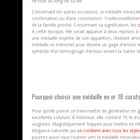
né tout au long de sa vie.
Concernant les autres occasions, la médaille miraculeu
confirmation ou d’une communion. Traditionnellement, 
de la famille proche. Concernant sa signification, les
o
À cette époque, elle serait apparue à deux reprises à 
une médaille inspirée de son apparition, révélant ai
médaille se transmet pour devenir un gage d’amour et 
symbole d’un témoignage d’Amour envers la Sainte Vi
Pourquoi choisir une médaille en or 18 carat
Pour qu’elle puisse se transmettre de génération en g
excellente solution. À l’intérieur, elle contient 75 % d’
soignées. Magnifiquement frappée pour mettre en relief
élégance naturelle qui
se combine avec tous les style
pourrez aussi vous tourner vers la médaille miraculeu