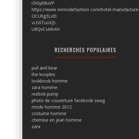
i3IGyb8uVP
https://www enmodefashion com/hotel-manufacture
OCU6g3LvEl
vLhXTuoXjS
U8QvCsMoKn
RECHERCHES POPULAIRES
pull and bear
the kooples
lookbook homme
zara homme
reebok pump
photo de couverture facebook swag
mode homme 2012
costume homme
chemise en jean homme
zara