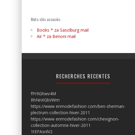
Mots clés associés :
Books * za Sasolburg mail
Air * za Benoni mail
RECHERCHES RECENTES
fPr9Ghwv4M
RhNnXGbVWm
https://www enmodefashion com/ben-sherman-
plectrum-collection-hiver-2011
https://www enmodefashion com/chevignon-
collection-automne-hiver-2011
1tEFAsnlV2