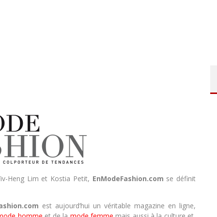
v-Heng Lim et Kostia Petit,
EnModeFashion.com
se définit
ashion.com
est aujourd’hui un véritable magazine en ligne,
mode homme
et de la
mode femme
mais aussi à la culture et,