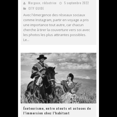
Margaux, rédactrice
5 septembre 2022
CITY GUIDE
Avec l'émergence des réseaux sociaux
comme Instagram, partir en voyage a pris
une importance tout autre, car chacun
cherche à tirer la couverture vers soi avec
les photos les plus attirantes possibles.
Le...
Écotourisme, entre atouts et astuces de
l’immersion chez l’habitant