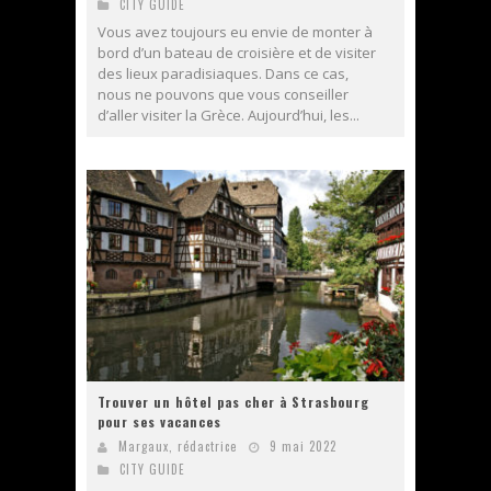
CITY GUIDE
Vous avez toujours eu envie de monter à
bord d’un bateau de croisière et de visiter
des lieux paradisiaques. Dans ce cas,
nous ne pouvons que vous conseiller
d’aller visiter la Grèce. Aujourd’hui, les...
Trouver un hôtel pas cher à Strasbourg
pour ses vacances
Margaux, rédactrice
9 mai 2022
CITY GUIDE