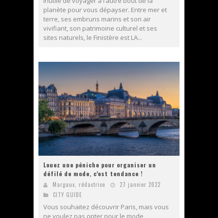
Inutile de voyager à l’autre bout de la
planète pour vous dépayser. Entre mer et
terre, ses embruns marins et son air
vivifiant, son patrimoine culturel et ses
sites naturels, le Finistère est LA...
Louez une péniche pour organiser un
défilé de mode, c’est tendance !
Margaux, rédactrice
27 janvier 2022
CITY GUIDE
Vous souhaitez découvrir Paris, mais vous
ne voulez pas opter pour le mode