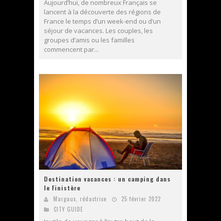
Aujourd’hui, de nombreux Français se
lancent à la découverte des régions de
France le temps d’un week-end ou d’un
séjour de vacances. Les couples, les
groupes d’amis ou les familles
commencent par...
Destination vacances : un camping dans
le Finistère
Margaux, rédactrice
25 février 2022
CITY GUIDE