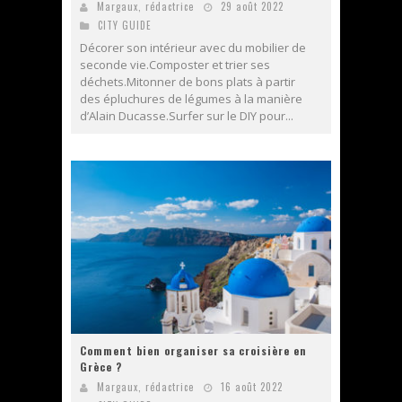
Margaux, rédactrice
29 août 2022
CITY GUIDE
Décorer son intérieur avec du mobilier de
seconde vie.Composter et trier ses
déchets.Mitonner de bons plats à partir
des épluchures de légumes à la manière
d’Alain Ducasse.Surfer sur le DIY pour...
Comment bien organiser sa croisière en
Grèce ?
Margaux, rédactrice
16 août 2022