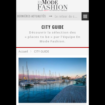
DERNIÈRES ACTUALITÉS
Le retour du cachemire version casual
Doudoune pour femme : choisir la pièce idéale entre style, chaleur et durabilité
CITY GUIDE
Découvrir la sélection des
La trousse de toilette : l’accessoire indispensable de voyage
« places to be » par l’équipe En
Mode Fashion.
Week-end spa en automne : quel maillot de bain choisir ?
Pourquoi le costume sur mesure à Paris est un incontournable de l’élégance contemporaine ?
Accueil
CITY GUIDE
Anti chute cheveux homme : quelles solutions pour renforcer sa chevelure ?