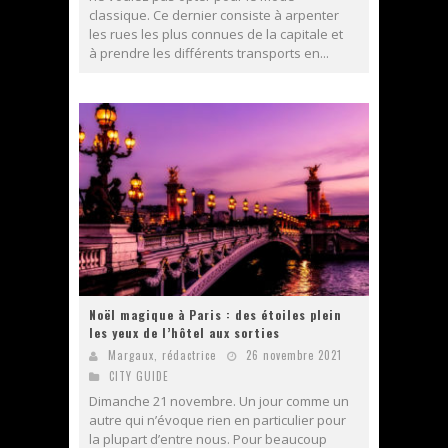
classique. Ce dernier consiste à arpenter
les rues les plus connues de la capitale et
à prendre les différents transports en...
Noël magique à Paris : des étoiles plein
les yeux de l’hôtel aux sorties
Margaux, rédactrice
26 novembre 2021
CITY GUIDE
Dimanche 21 novembre. Un jour comme un
autre qui n’évoque rien en particulier pour
la plupart d’entre nous. Pour beaucoup