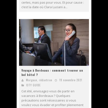
certes, mais pas pour vous. Et pour cause :
c’est la date où Clara Luciani a...
Voyage à Bordeaux : comment trouver un
bel hôtel ?
Margaux, rédactrice
19 novembre 2021
CITY GUIDE
Cet été, envisagez-vous de partir en
vacances à Bordeaux ? Quelques
précautions sont nécessaires si vous
voulez vous évader et profiter pleinement