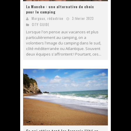
La Manche : une alternative de choix
pour le camping
Margaux, rédactrice
3 février 2023
CITY GUIDE
Lorsque l'on pense aux vacances et plus
particulièrement au camping, on a
volontiers l'image du camping dans le sud,
côté méditerranée ou Atlantique. Souvent
deux équipes s'affrontent ! Pourtant, ces...
Ce qui attire tant les Français l’été en