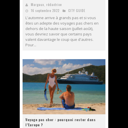
Margaux, rédactrice
16 septembre 2022
CITY GUIDE
L'automne arrive à grands pas et si vous
êtes un adepte des voyages pas chers en
dehors de la haute saison (juillet-août),
vous devriez savoir que certains pays
valent davantage le coup que d'autres.
Pour...
Voyage pas cher : pourquoi rester dans
l’Europe ?