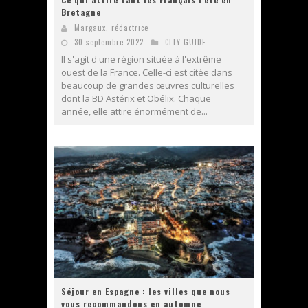
Bretagne
Margaux, rédactrice
30 septembre 2022
CITY GUIDE
Il s'agit d'une région située à l'extrême
ouest de la France. Celle-ci est citée dans
beaucoup de grandes œuvres culturelles
dont la BD Astérix et Obélix. Chaque
année, elle attire énormément de...
Séjour en Espagne : les villes que nous
vous recommandons en automne