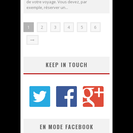
de votre voyage. Vous devez, par
exemple, réserver un...
1
2
3
4
5
6
KEEP IN TOUCH
EN MODE FACEBOOK