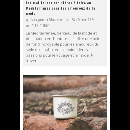
Les meilleures croisières à faire en
Méditerranée pour les amoureux de la
mode
Margaux, rédactrice
28 février 2024
CITY GUIDE
La Méditerranée, berceau de la mode et
destination enchanteresse, offre une toile
de fond incroyable pour les amoureux du
style qui souhaitent combiner leurs
passions pour le voyage et la mode. À
travers...