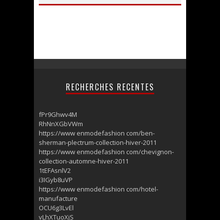
RECHERCHES RECENTES
fPr9Ghwv4M
RhNnXGbVWm
https://www enmodefashion com/ben-
sherman-plectrum-collection-hiver-2011
https://www enmodefashion com/chevignon-
collection-automne-hiver-2011
1tEFAsnlV2
i3IGyb8uVP
https://www enmodefashion com/hotel-
manufacture
OCU6g3LvEl
vLhXTuoXjS