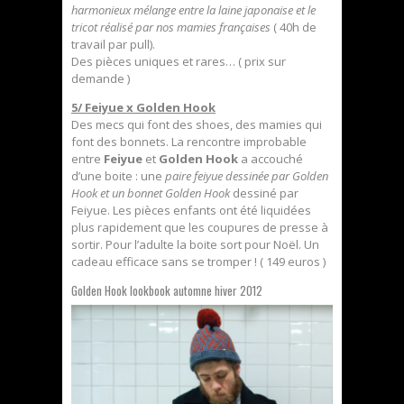
harmonieux mélange entre la laine japonaise et le
tricot réalisé par nos mamies françaises
( 40h de
travail par pull).
Des pièces uniques et rares… ( prix sur
demande )
5/ Feiyue x Golden Hook
Des mecs qui font des shoes, des mamies qui
font des bonnets. La rencontre improbable
entre
Feiyue
et
Golden Hook
a accouché
d’une boite : une
paire feiyue dessinée par Golden
Hook et un bonnet Golden Hook
dessiné par
Feiyue. Les pièces enfants ont été liquidées
plus rapidement que les coupures de presse à
sortir. Pour l’adulte la boite sort pour Noël. Un
cadeau efficace sans se tromper ! ( 149 euros )
Golden Hook lookbook automne hiver 2012