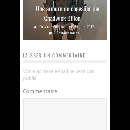
Une armure de chevalier par
Chadwick DIllon
En Mode Fashion
26 juin 2012
2 Commentaires
LAISSER UN COMMENTAIRE
Votre adresse e-mail ne sera pas
publié.
Commentaire