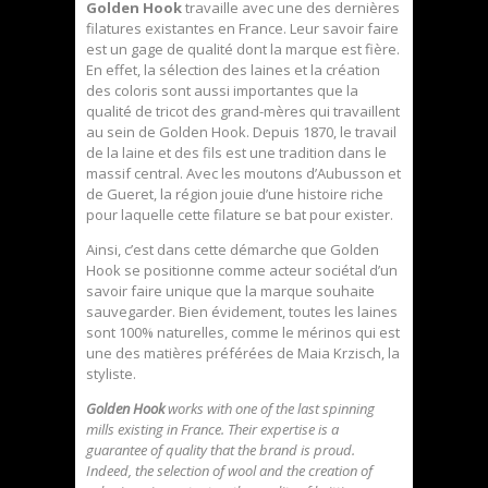
Golden Hook
travaille avec une des dernières
filatures existantes en France. Leur savoir faire
est un gage de qualité dont la marque est fière.
En effet, la sélection des laines et la création
des coloris sont aussi importantes que la
qualité de tricot des grand-mères qui travaillent
au sein de Golden Hook. Depuis 1870, le travail
de la laine et des fils est une tradition dans le
massif central. Avec les moutons d’Aubusson et
de Gueret, la région jouie d’une histoire riche
pour laquelle cette filature se bat pour exister.
Ainsi, c’est dans cette démarche que Golden
Hook se positionne comme acteur sociétal d’un
savoir faire unique que la marque souhaite
sauvegarder. Bien évidement, toutes les laines
sont 100% naturelles, comme le mérinos qui est
une des matières préférées de Maia Krzisch, la
styliste.
Golden Hook
works with one of the last spinning
mills existing in France. Their expertise is a
guarantee of quality that the brand is proud.
Indeed, the selection of wool and the creation of