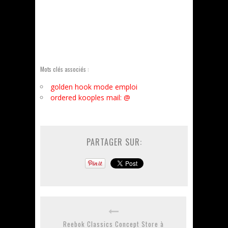
Mots clés associés :
golden hook mode emploi
ordered kooples mail: @
PARTAGER SUR:
Reebok Classics Concept Store à