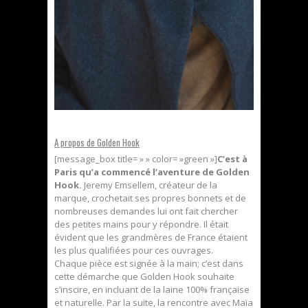
A propos de Golden Hook
[message_box title= » » color= »green »]
C’est à
Paris qu’a commencé l’aventure de Golden
Hook.
Jeremy Emsellem, créateur de la
marque, crochetait ses propres bonnets et de
nombreuses demandes lui ont fait chercher
des petites mains pour y répondre. Il était
évident que les grandmères de France étaient
les plus qualifiées pour ces ouvrages.
Chaque pièce est signée à la main; c’est dans
cette démarche que Golden Hook souhaite
s’inscire, en incluant de la laine 100% française
et naturelle. Par la suite, la rencontre avec Maïa