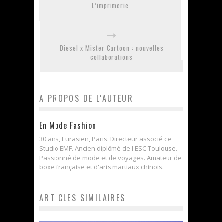
L’imprimerie
Diesel x Mister Cartoon : nouvelles
collaborations
A PROPOS DE L'AUTEUR
En Mode Fashion
30 ans, Eurasien, Paris. Directeur associé de
Studio EMF. Ancien diplômé de l'ESC Toulouse.
Passionné de mode et de voyages. Amateur de
boxe française et d'arts martiaux chinois.
ARTICLES SIMILAIRES