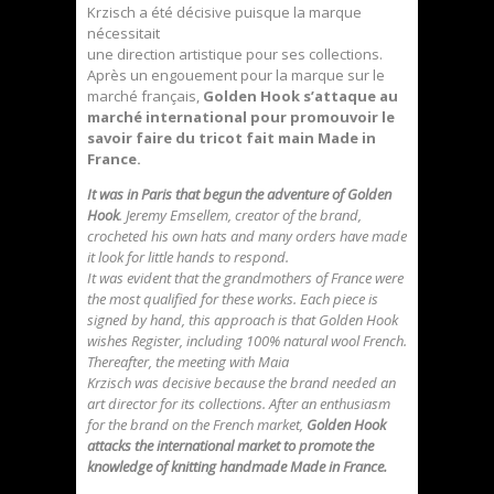
Krzisch a été décisive puisque la marque
nécessitait
une direction artistique pour ses collections.
Après un engouement pour la marque sur le
marché français,
Golden Hook s’attaque au
marché international pour promouvoir le
savoir faire du tricot fait main Made in
France.
It was in Paris that begun the adventure of Golden
Hook
. Jeremy Emsellem, creator of the brand,
crocheted his own hats and many orders have made
it look for little hands to respond.
It was evident that the grandmothers of France were
the most qualified for these works. Each piece is
signed by hand, this approach is that Golden Hook
wishes Register, including 100% natural wool French.
Thereafter, the meeting with Maia
Krzisch was decisive because the brand needed an
art director for its collections. After an enthusiasm
for the brand on the French market,
Golden Hook
attacks the international market to promote the
knowledge of knitting handmade Made in France.