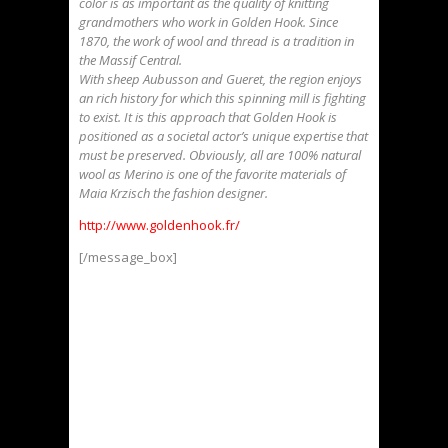
color is as important as the quality of knitting
grandmothers who work in Golden Hook. Since
1870, the work of wool and thread is a tradition in
the Massif Central.
With sheep Aubusson and Gueret, the region enjoys
an rich history for which this spinning mill is fighting
to exist. It is this approach that Golden Hook is
positioned as a societal actor’s unique expertise that
must be preserved. Obviously, all are 100% natural
wool as Merino is one of the favorite materials of
Maia Krzisch the fashion designer.
http://www.goldenhook.fr/
[/message_box]