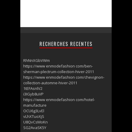
RECHERCHES RECENTES
RhNnXGbVWm
https://www enmodefashion com/ben-
sherman-plectrum-collection-hiver-2011
https://www enmodefashion com/chevignon-
collection-automne-hiver-2011
1tEFAsnlV2
i3IGyb8uVP
https://www enmodefashion com/hotel-
manufacture
OCU6g3LvEl
vLhXTuoXjS
U8QvCsMoKn
SG2AvaSK5Y