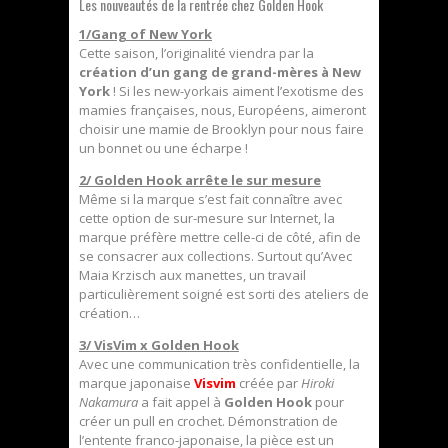
Les nouveautés de la rentrée chez Golden Hook
1/Gang of New York
Cette saison, l’originalité viendra par la
création d’un gang de grand-mères à New
York
! Si les new-yorkais aiment l’exotisme des
mamies françaises, nous, Européens, aimeront
choisir une mamie de Brooklyn pour nous faire
un bonnet ou une écharpe !
2/ Golden Hook arrête le sur mesure
Même si la marque s’est fait connaître avec
cette option de sur-mesure sur Internet, la
marque préfère mettre celle-ci de côté, afin de
se consacrer aux collections. Surtout qu’Avec
Maia Krzisch aux manettes, un travail
particulièrement soigné est sorti des ateliers de
création…
3/ VisVim x Golden Hook
Avec une communication très confidentielle, la
marque japonaise
Visvim
créée par
Hiroki
Nakamura
a fait appel à
Golden Hook
pour
créer un pull en crochet. Démonstration de
l’entente franco-japonaise, la pièce est un