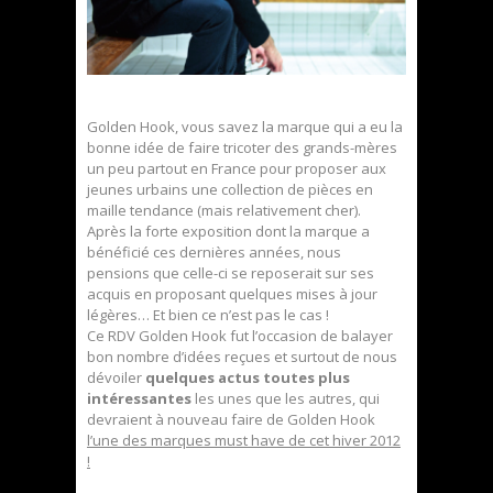
Golden Hook, vous savez la marque qui a eu la
bonne idée de faire tricoter des grands-mères
un peu partout en France pour proposer aux
jeunes urbains une collection de pièces en
maille tendance (mais relativement cher).
Après la forte exposition dont la marque a
bénéficié ces dernières années, nous
pensions que celle-ci se reposerait sur ses
acquis en proposant quelques mises à jour
légères… Et bien ce n’est pas le cas !
Ce RDV Golden Hook fut l’occasion de balayer
bon nombre d’idées reçues et surtout de nous
dévoiler
quelques actus toutes plus
intéressantes
les unes que les autres, qui
devraient à nouveau faire de Golden Hook
l’une des marques must have de cet hiver 2012
!