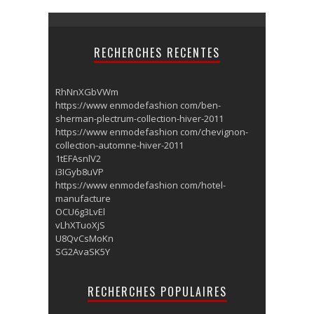
RECHERCHES RECENTES
RhNnXGbVWm
https://www enmodefashion com/ben-
sherman-plectrum-collection-hiver-2011
https://www enmodefashion com/chevignon-
collection-automne-hiver-2011
1tEFAsnlV2
i3IGyb8uVP
https://www enmodefashion com/hotel-
manufacture
OCU6g3LvEl
vLhXTuoXjS
U8QvCsMoKn
SG2AvaSK5Y
RECHERCHES POPULAIRES