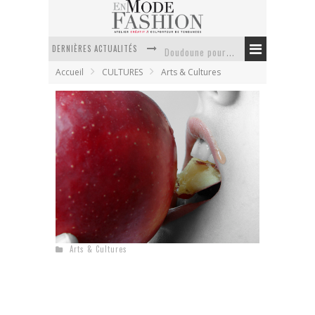
DERNIÈRES ACTUALITÉS
Doudoune pour femme : choisir la pièce idéale entre style, chaleur et durabilité
Accueil
CULTURES
Arts & Cultures
La trousse de toilette : l’accessoire indispensable de voyage
Week-end spa en automne : quel maillot de bain choisir ?
Pourquoi le costume sur mesure à Paris est un incontournable de l’élégance contemporaine ?
Anti chute cheveux homme : quelles solutions pour renforcer sa chevelure ?
Le retour du cachemire version casual
Jérôme Dorkel X EnModeFashion 3/3
En Mode Fashion
4 février 2009
Arts & Cultures