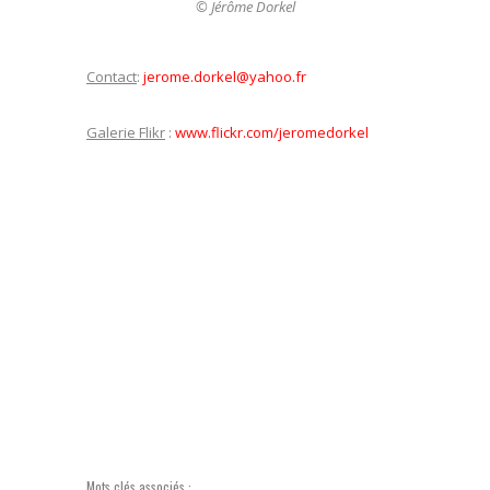
© Jérôme Dorkel
Contact
:
jerome.dorkel@yahoo.fr
Galerie Flikr
:
www.flickr.com/jeromedorkel
Mots clés associés :