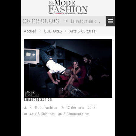
Le retour du cachemire version casual
DERNIÈRES ACTUALITÉS
Doudoune pour femme : choisir la pièce idéale entre style, chaleur et durabilité
Accueil
CULTURES
Arts & Cultures
La trousse de toilette : l’accessoire indispensable de voyage
Week-end spa en automne : quel maillot de bain choisir ?
Pourquoi le costume sur mesure à Paris est un incontournable de l’élégance contemporaine ?
Anti chute cheveux homme : quelles solutions pour renforcer sa chevelure ?
Le Festival du Film Viral 2009 vu par
EnModeFashion
En Mode Fashion
13 décembre 2009
Arts & Cultures
3 Commentaires