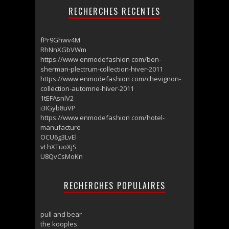
RECHERCHES RECENTES
fPr9Ghwv4M
RhNnXGbVWm
https://www enmodefashion com/ben-
sherman-plectrum-collection-hiver-2011
https://www enmodefashion com/chevignon-
collection-automne-hiver-2011
1tEFAsnlV2
i3IGyb8uVP
https://www enmodefashion com/hotel-
manufacture
OCU6g3LvEl
vLhXTuoXjS
U8QvCsMoKn
RECHERCHES POPULAIRES
pull and bear
the kooples