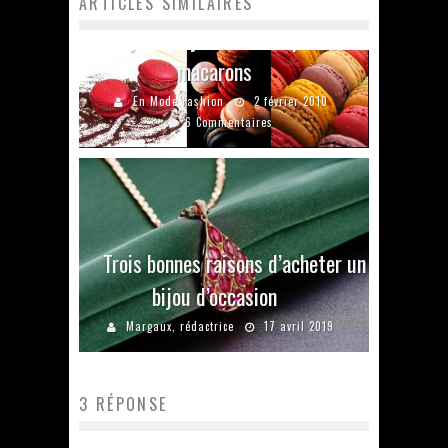
ARTICLES SIMILAIRES
Le jour où j’ai fait mes premiers
macarons
En Mode Fashion
2 février 2010
6 Commentaires
Trois bonnes raisons d’acheter un
bijou d’occasion
Margaux, rédactrice
17 avril 2019
3 RÉPONSE