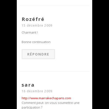
Rozéfré
15 décembre 2009
Charmant !
Bonne continuation
RÉPONDRE
sara
16 décembre 2009
http://www.marrakechaparis.com
Comment peut- on vous soumettre une
participation ?