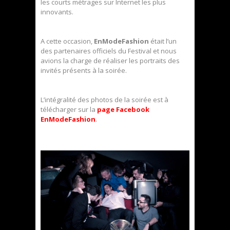
les courts métrages sur Internet les plus
innovants.
A cette occasion,
EnModeFashion
était l’un
des partenaires officiels du Festival et nous
avions la charge de réaliser les portraits des
invités présents à la soirée.
L’intégralité des photos de la soirée est à
télécharger sur la
page Facebook
EnModeFashion
.