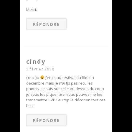
Merci.
RÉPONDRE
cindy
1 février 2010
coucou
j’étais au festival du film en
decembre mais je n’ai tjs pas recu les
photos , je suis sur celle au dessus du coup
je vous les piquer :)) si vous pouvez me les
transmettre SVP ! au top le décor en tout cas
bizz’
RÉPONDRE