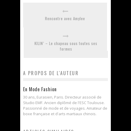
Rencontre avec Amylee
KILIN’ – Le chapeau sous toutes ses
formes
A PROPOS DE L'AUTEUR
En Mode Fashion
30 ans, Eurasien, Paris. Directeur associé de
Studio EMF. Ancien diplômé de l'ESC Toulouse.
Passionné de mode et de voyages. Amateur de
boxe française et d'arts martiaux chinois.